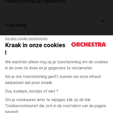
Kinderverzorgings-producten
Hulp nodig
Ga door zonder toestemming
Kraak in onze cookies
!
De cadeaukaart
We wachten alleen nog op je toestemming om de cookies
in de oven te doen en je gegevens te verzamelen.
Als je ons toestemming geeft, kunnen we onze inhoud
aanpassen aan jouw smaak.
Algemene verkoopsvoorwaarden
Dus, koekjes, nootjes of niet ?
Wettelijke bepalingen
*Commerciële aanbiedingen
Om je voorkeuren later te wijzigen, klik op de link
Persoonsgegevens
'Cookievoorkeuren' die zich in de voettekst van de pagina
één
Marron
Marron
maat
Cookies beheren
bevindt.