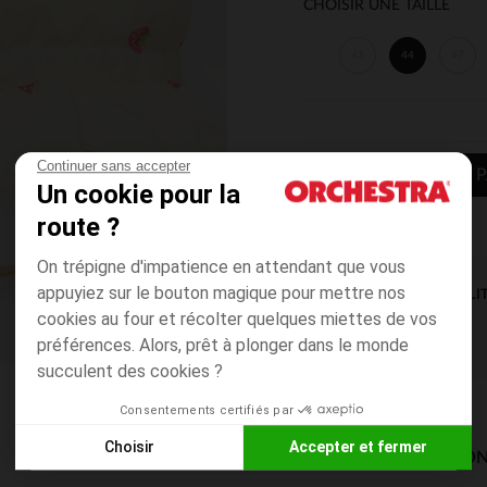
CHOISIR UNE TAILLE
41
44
47
Continuer sans accepter
AJOUTER AU P
Un cookie pour la
route ?
On trépigne d'impatience en attendant que vous
appuyiez sur le bouton magique pour mettre nos
DISPONIBILI
cookies au four et récolter quelques miettes de vos
préférences. Alors, prêt à plonger dans le monde
succulent des cookies ?
Consentements certifiés par
Choisir
Accepter et fermer
MODES DE LIVRAISON
Axeptio consent
Plateforme de Gestion du Consentement : Personnalisez vos