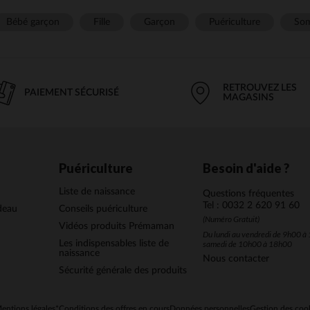
Bébé garçon
Fille
Garçon
Puériculture
Som
RETROUVEZ LES
PAIEMENT SÉCURISÉ
MAGASINS
Puériculture
Besoin d'aide ?
Liste de naissance
Questions fréquentes
Tel : 0032 2 620 91 60
deau
Conseils puériculture
(Numéro Gratuit)
Vidéos produits Prémaman
Du lundi au vendredi de 9h00 à 
Les indispensables liste de
samedi de 10h00 à 18h00
naissance
Nous contacter
Sécurité générale des produits
entions légales
*Conditions des offres en cours
Données personnelles
Gestion des coo