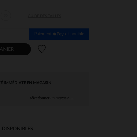
50
GUIDE DES TAILLES
Paiement
disponible
Liste de souhaits
ANIER
TÉ IMMÉDIATE EN MAGASIN
sélectionner un magasin →
 DISPONIBLES
 Options