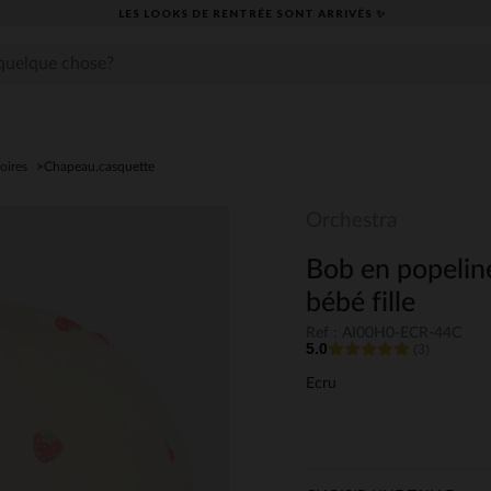
LES LOOKS DE RENTRÉE SONT ARRIVÉS ✨
oires
Chapeau,casquette
Orchestra
Bob en popelin
bébé fille
Ref : AI00H0-ECR-44C
5.0
(3)
Ecru