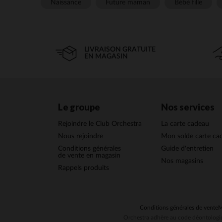
Naissance
Future maman
Bébé fille
LIVRAISON GRATUITE
EN MAGASIN
Le groupe
Nos services
Rejoindre le Club Orchestra
La carte cadeau
Nous rejoindre
Mon solde carte ca
Conditions générales
Guide d'entretien
de vente en magasin
Nos magasins
Rappels produits
Conditions générales de vente
M
Orchestra adhère au code déontologiq