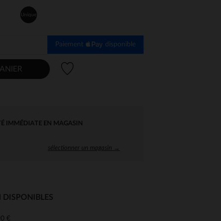
Unique
Paiement
disponible
Liste de souhaits
ANIER
TÉ IMMÉDIATE EN MAGASIN
sélectionner un magasin →
 DISPONIBLES
 Options
0 €