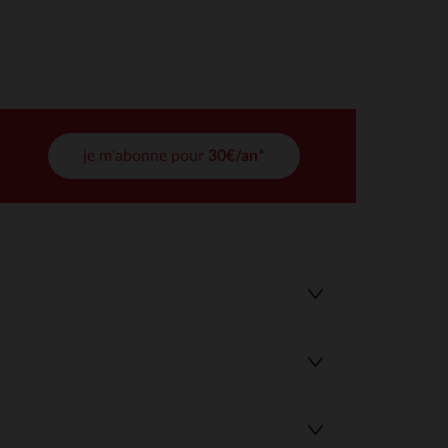
tres de confidentialité, en garantissant la conformité avec les
je m'abonne pour
30€/an*