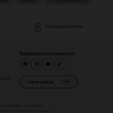
meil
Prémaman
Les conseils d'Orchestra
TÉLÉCHARGER L'APPLI
Rejoignez la communauté
18h et le
Carte cadeau
kies
Accessibilité : non conforme
au système de Médiation du e-commerce