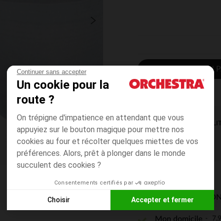
AJOUTER AU P
Continuer sans accepter
Un cookie pour la
route ?
On trépigne d'impatience en attendant que vous
DISPONIBILI
appuyiez sur le bouton magique pour mettre nos
cookies au four et récolter quelques miettes de vos
préférences. Alors, prêt à plonger dans le monde
succulent des cookies ?
Consentements certifiés par
MODES DE LIVRAISON
Choisir
Accepter et fermer
Axeptio consent
Plateforme de Gestion du Consentement : Personnalisez vos
7,9
Mon domicile