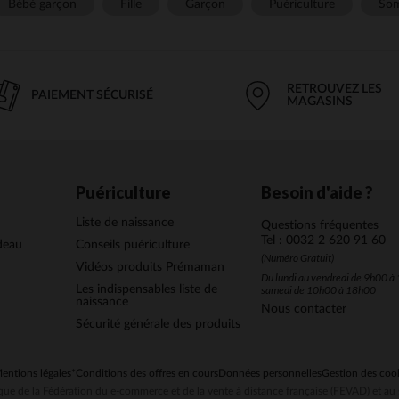
Bébé garçon
Fille
Garçon
Puériculture
Som
RETROUVEZ LES
PAIEMENT SÉCURISÉ
MAGASINS
Puériculture
Besoin d'aide ?
Liste de naissance
Questions fréquentes
Tel : 0032 2 620 91 60
deau
Conseils puériculture
(Numéro Gratuit)
Vidéos produits Prémaman
Du lundi au vendredi de 9h00 à 
Les indispensables liste de
samedi de 10h00 à 18h00
naissance
Nous contacter
Sécurité générale des produits
entions légales
*Conditions des offres en cours
Données personnelles
Gestion des coo
ue de la Fédération du e-commerce et de la vente à distance française (FEVAD) et 