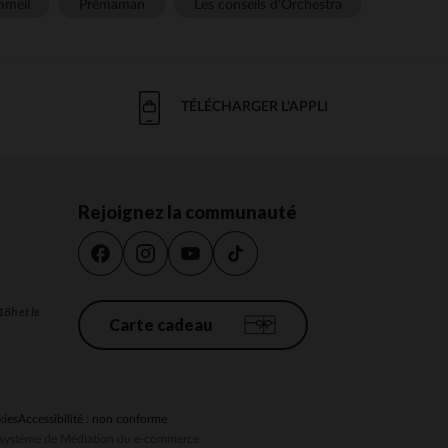
meil
Prémaman
Les conseils d'Orchestra
TÉLÉCHARGER L'APPLI
Rejoignez la communauté
18h et le
Carte cadeau
kies
Accessibilité : non conforme
au système de Médiation du e-commerce