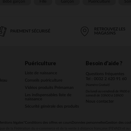
Bébé garçon
Fille
Garçon
Puériculture
Som
RETROUVEZ LES
PAIEMENT SÉCURISÉ
MAGASINS
Puériculture
Besoin d'aide ?
Liste de naissance
Questions fréquentes
Tel : 0032 2 620 91 60
deau
Conseils puériculture
(Numéro Gratuit)
Vidéos produits Prémaman
Du lundi au vendredi de 9h00 à 
Les indispensables liste de
samedi de 10h00 à 18h00
naissance
Nous contacter
Sécurité générale des produits
entions légales
*Conditions des offres en cours
Données personnelles
Gestion des coo
ue de la Fédération du e-commerce et de la vente à distance française (FEVAD) et 