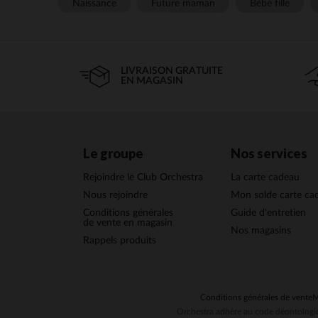
Naissance
Future maman
Bébé fille
LIVRAISON GRATUITE
EN MAGASIN
Le groupe
Nos services
Rejoindre le Club Orchestra
La carte cadeau
Nous rejoindre
Mon solde carte ca
Conditions générales
Guide d'entretien
de vente en magasin
Nos magasins
Rappels produits
Conditions générales de vente
M
Orchestra adhère au code déontologiq