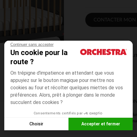
CONTACTER MON
Continuer sans accepter
Un cookie pour la
DISPONIBILI
route ?
On trépigne d'impatience en attendant que vous
appuyiez sur le bouton magique pour mettre nos
cookies au four et récolter quelques miettes de vos
préférences. Alors, prêt à plonger dans le monde
MODES DE LIVRAISON
succulent des cookies ?
Consentements certifiés par
Ce produit est excl
magasin pour connaît
Choisir
Accepter et fermer
Axeptio consent
Plateforme de Gestion du Consentement : Personnalisez vos