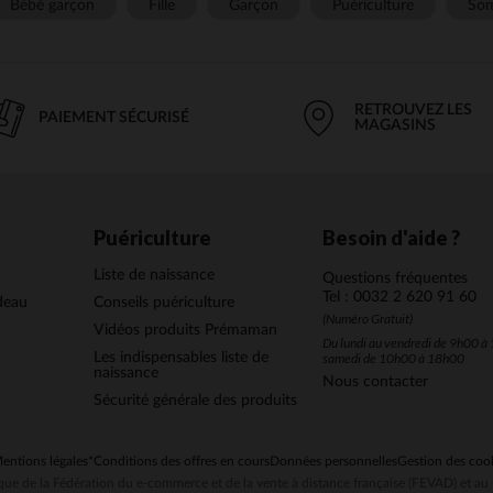
Bébé garçon
Fille
Garçon
Puériculture
Som
RETROUVEZ LES
PAIEMENT SÉCURISÉ
MAGASINS
Puériculture
Besoin d'aide ?
Liste de naissance
Questions fréquentes
Tel : 0032 2 620 91 60
deau
Conseils puériculture
(Numéro Gratuit)
Vidéos produits Prémaman
Du lundi au vendredi de 9h00 à 
Les indispensables liste de
samedi de 10h00 à 18h00
naissance
Nous contacter
Sécurité générale des produits
entions légales
*Conditions des offres en cours
Données personnelles
Gestion des coo
ue de la Fédération du e-commerce et de la vente à distance française (FEVAD) et 