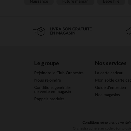
Naissance
Future maman
Bébé fille
LIVRAISON GRATUITE
EN MAGASIN
Le groupe
Nos services
Rejoindre le Club Orchestra
La carte cadeau
Nous rejoindre
Mon solde carte ca
Conditions générales
Guide d'entretien
de vente en magasin
Nos magasins
Rappels produits
Conditions générales de vente
M
Orchestra adhère au code déontologiq