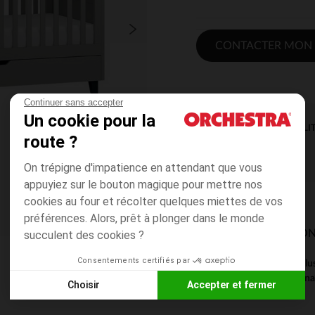
CONTACTER MON
Continuer sans accepter
Un cookie pour la
DISPONIBILI
route ?
On trépigne d'impatience en attendant que vous
appuyiez sur le bouton magique pour mettre nos
cookies au four et récolter quelques miettes de vos
préférences. Alors, prêt à plonger dans le monde
MODES DE LIVRAISON
succulent des cookies ?
Consentements certifiés par
Ce produit est excl
magasin pour connaît
Choisir
Accepter et fermer
Axeptio consent
Plateforme de Gestion du Consentement : Personnalisez vos