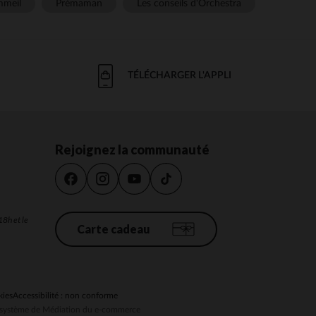
meil
Prémaman
Les conseils d'Orchestra
TÉLÉCHARGER L'APPLI
Rejoignez la communauté
18h et le
Carte cadeau
kies
Accessibilité : non conforme
au système de Médiation du e-commerce