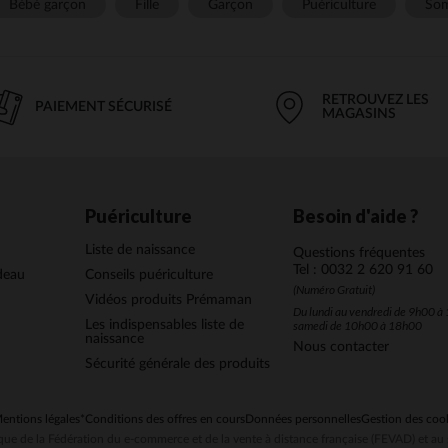
Bébé garçon
Fille
Garçon
Puériculture
Som
RETROUVEZ LES
PAIEMENT SÉCURISÉ
MAGASINS
Puériculture
Besoin d'aide ?
Liste de naissance
Questions fréquentes
Tel : 0032 2 620 91 60
deau
Conseils puériculture
(Numéro Gratuit)
Vidéos produits Prémaman
Du lundi au vendredi de 9h00 à 
Les indispensables liste de
samedi de 10h00 à 18h00
naissance
Nous contacter
Sécurité générale des produits
entions légales
*Conditions des offres en cours
Données personnelles
Gestion des coo
ue de la Fédération du e-commerce et de la vente à distance française (FEVAD) et 