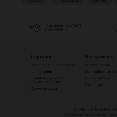
Naissance
Future maman
Bébé fille
LIVRAISON GRATUITE
EN MAGASIN
Le groupe
Nos services
Rejoindre le Club Orchestra
La carte cadeau
Nous rejoindre
Mon solde carte ca
Conditions générales
Guide d'entretien
de vente en magasin
Nos magasins
Rappels produits
Conditions générales de vente
M
Orchestra adhère au code déontologiq