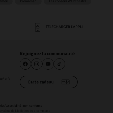
meil
Prémaman
Les conseils d'Orchestra
TÉLÉCHARGER L'APPLI
Rejoignez la communauté
18h et le
Carte cadeau
kies
Accessibilité : non conforme
au système de Médiation du e-commerce