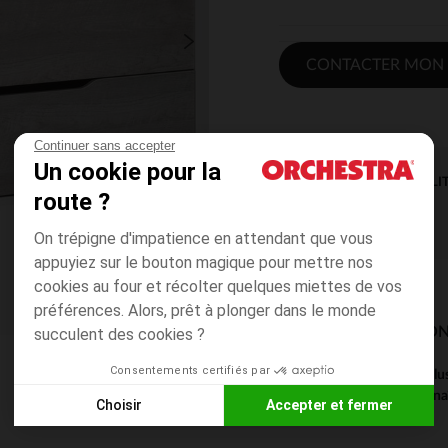
CONTACTER MON
Continuer sans accepter
Un cookie pour la
DISPONIBILI
route ?
On trépigne d'impatience en attendant que vous
appuyiez sur le bouton magique pour mettre nos
cookies au four et récolter quelques miettes de vos
préférences. Alors, prêt à plonger dans le monde
MODES DE LIVRAISON
succulent des cookies ?
Consentements certifiés par
Ce produit est excl
magasin pour connaît
Choisir
Accepter et fermer
Axeptio consent
Plateforme de Gestion du Consentement : Personnalisez vos