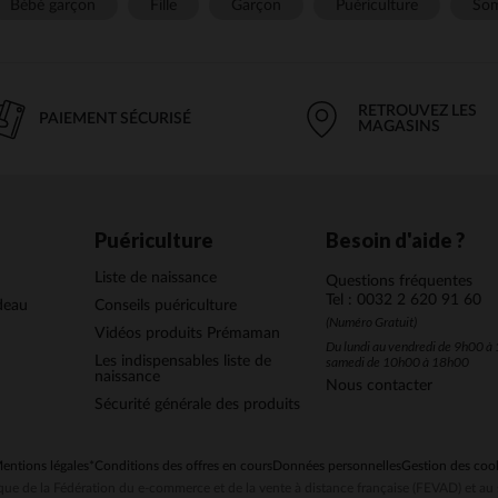
Bébé garçon
Fille
Garçon
Puériculture
Som
RETROUVEZ LES
PAIEMENT SÉCURISÉ
MAGASINS
Puériculture
Besoin d'aide ?
Liste de naissance
Questions fréquentes
Tel : 0032 2 620 91 60
deau
Conseils puériculture
(Numéro Gratuit)
Vidéos produits Prémaman
Du lundi au vendredi de 9h00 à 
Les indispensables liste de
samedi de 10h00 à 18h00
naissance
Nous contacter
Sécurité générale des produits
entions légales
*Conditions des offres en cours
Données personnelles
Gestion des coo
ue de la Fédération du e-commerce et de la vente à distance française (FEVAD) et 