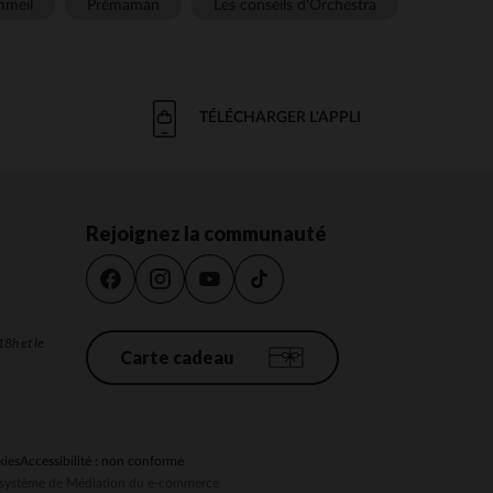
meil
Prémaman
Les conseils d'Orchestra
TÉLÉCHARGER L'APPLI
Rejoignez la communauté
18h et le
Carte cadeau
kies
Accessibilité : non conforme
au système de Médiation du e-commerce