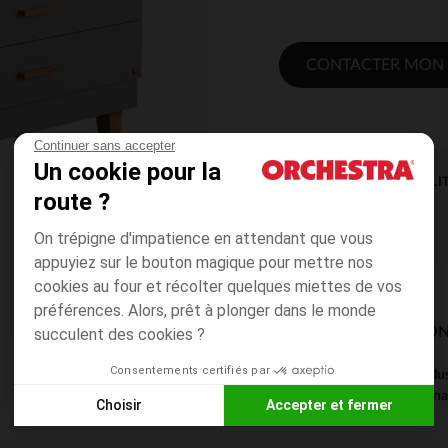
CONTACTER MON
Continuer sans accepter
Un cookie pour la
DISPONIBILI
route ?
On trépigne d'impatience en attendant que vous
appuyiez sur le bouton magique pour mettre nos
cookies au four et récolter quelques miettes de vos
préférences. Alors, prêt à plonger dans le monde
MODES DE LIVRAISON
succulent des cookies ?
Consentements certifiés par
Ce produit est excl
magasin pour connaît
Choisir
Accepter et fermer
Axeptio consent
Plateforme de Gestion du Consentement : Personnalisez vos