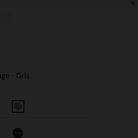
×
e - Gris
Unique