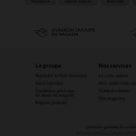
Naissance
Future maman
Bébé fille
LIVRAISON GRATUITE
EN MAGASIN
Le groupe
Nos services
Rejoindre le Club Orchestra
La carte cadeau
Nous rejoindre
Mon solde carte ca
Conditions générales
Guide d'entretien
de vente en magasin
Nos magasins
Rappels produits
Conditions générales de vente
M
Orchestra adhère au code déontologiq