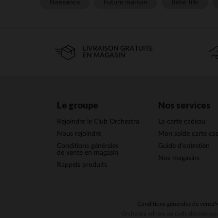
Naissance
Future maman
Bébé fille
LIVRAISON GRATUITE
EN MAGASIN
Le groupe
Nos services
Rejoindre le Club Orchestra
La carte cadeau
Nous rejoindre
Mon solde carte ca
Conditions générales
Guide d'entretien
de vente en magasin
Nos magasins
Rappels produits
Conditions générales de vente
M
Orchestra adhère au code déontologiq