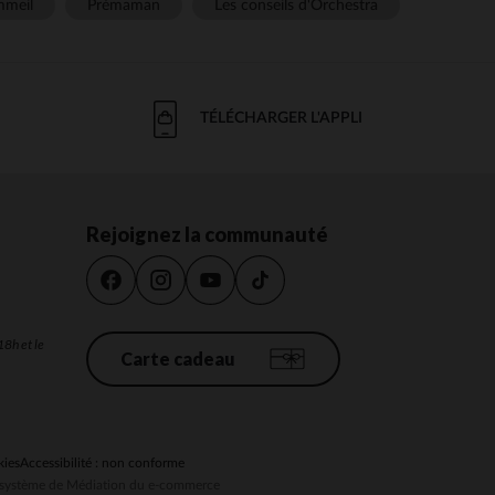
meil
Prémaman
Les conseils d'Orchestra
TÉLÉCHARGER L'APPLI
Rejoignez la communauté
18h et le
Carte cadeau
kies
Accessibilité : non conforme
au système de Médiation du e-commerce