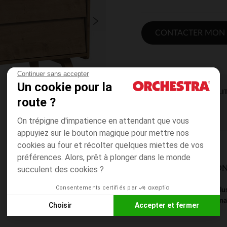
CONTACTER MON
Continuer sans accepter
Un cookie pour la
DISPONIBILI
route ?
On trépigne d'impatience en attendant que vous
appuyiez sur le bouton magique pour mettre nos
cookies au four et récolter quelques miettes de vos
préférences. Alors, prêt à plonger dans le monde
MODES DE LIVRAISON
succulent des cookies ?
Consentements certifiés par
Ce produit est excl
magasin pour connaît
Choisir
Accepter et fermer
Axeptio consent
Plateforme de Gestion du Consentement : Personnalisez vos