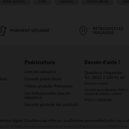
Bébé garçon
Fille
Garçon
Puériculture
Som
RETROUVEZ LES
PAIEMENT SÉCURISÉ
MAGASINS
Puériculture
Besoin d'aide ?
Liste de naissance
Questions fréquentes
Tel : 0032 2 620 91 60
deau
Conseils puériculture
(Numéro Gratuit)
Vidéos produits Prémaman
Du lundi au vendredi de 9h00 à 
Les indispensables liste de
samedi de 10h00 à 18h00
naissance
Nous contacter
Sécurité générale des produits
entions légales
*Conditions des offres en cours
Données personnelles
Gestion des coo
ue de la Fédération du e-commerce et de la vente à distance française (FEVAD) et 