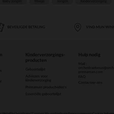
Baby jongen
Meisje
Jongen
Kinderverzorging
BEVEILIGDE BETALING
VIND MIJN WIN
en
Kinderverzorgings-
Hulp nodig
producten
Mail :
orchestraetvous@orch
Geboortelijst
jn
premaman.com
Adviezen voor
FAQ
kinderverzorging
l
Contacteer ons
Prémaman productvideo's
Essentiële geboortelijst
en
Wettelijke bepalingen
*Commerciële aanbiedingen
Persoonsgegevens
Cookies behere