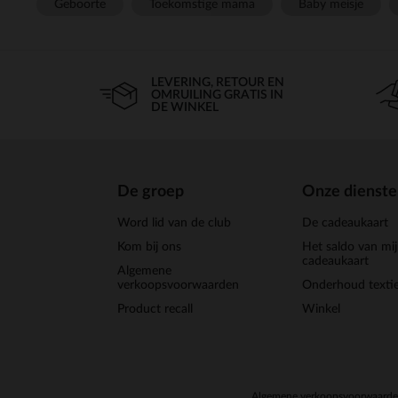
Geboorte
Toekomstige mama
Baby meisje
LEVERING, RETOUR EN
OMRUILING GRATIS IN
DE WINKEL
De groep
Onze dienst
Word lid van de club
De cadeaukaart
Kom bij ons
Het saldo van mi
cadeaukaart
Algemene
verkoopsvoorwaarden
Onderhoud textie
Product recall
Winkel
Algemene verkoopsvoorwaard