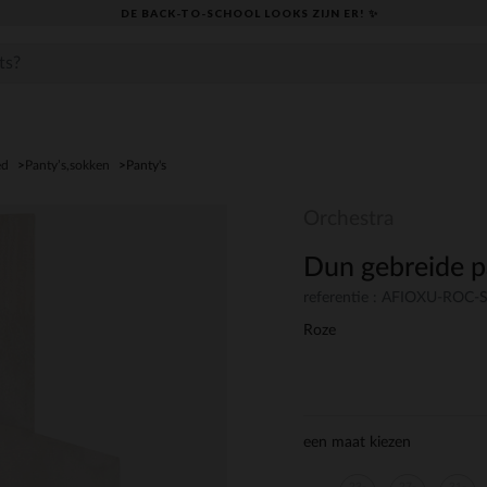
DE BACK-TO-SCHOOL LOOKS ZIJN ER! ✨
ed
Panty’s,sokken
Panty's
Orchestra
Dun gebreide pa
referentie : AFIOXU-ROC-
Roze
een maat kiezen