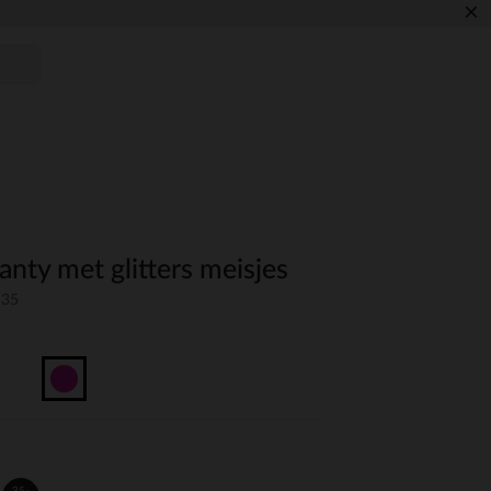
×
nty met glitters meisjes
S35