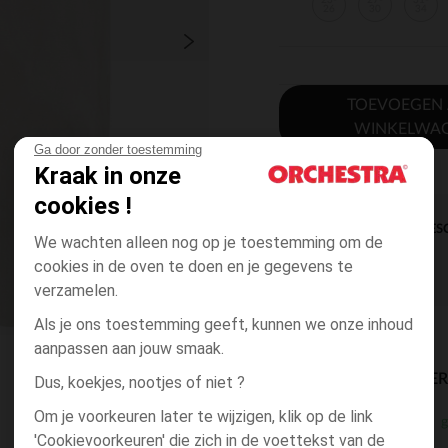
23-
27-
31-
26
30
34
TOEVOEGEN
WINKELWA
Ga door zonder toestemming
Kraak in onze
cookies !
DIRECTE BES
We wachten alleen nog op je toestemming om de
cookies in de oven te doen en je gegevens te
verzamelen.
Als je ons toestemming geeft, kunnen we onze inhoud
aanpassen aan jouw smaak.
BESCHIKBAARE LEVE
Dus, koekjes, nootjes of niet ?
Om je voorkeuren later te wijzigen, klik op de link
g
winkel levering
'Cookievoorkeuren' die zich in de voettekst van de
3 tot 10 dagen