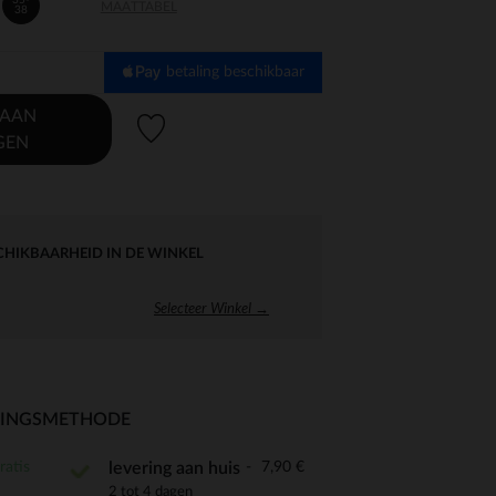
35-
MAATTABEL
38
betaling beschikbaar
 AAN
Verlanglijstje.
GEN
CHIKBAARHEID IN DE WINKEL
Selecteer Winkel →
RINGSMETHODE
ratis
7,90 €
levering aan huis
2 tot 4 dagen