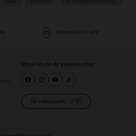
Slaap
Prémaman
De adviezen van Orchestra
KEL
DOWNLOAD DE APP
Word lid van de gemeenschap
estra-
De cadeaukaart
n
Toegankelijkheid: niet conform