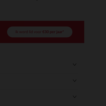
Ik word lid voor
€30 per jaar*
r wens aan te passen en te beheren, en zorgt ervoor dat aan de