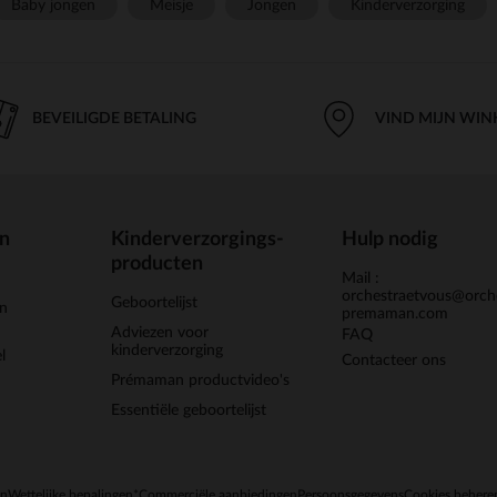
Baby jongen
Meisje
Jongen
Kinderverzorging
BEVEILIGDE BETALING
VIND MIJN WIN
en
Kinderverzorgings-
Hulp nodig
producten
Mail :
orchestraetvous@orch
Geboortelijst
jn
premaman.com
Adviezen voor
FAQ
kinderverzorging
l
Contacteer ons
Prémaman productvideo's
Essentiële geboortelijst
en
Wettelijke bepalingen
*Commerciële aanbiedingen
Persoonsgegevens
Cookies behere