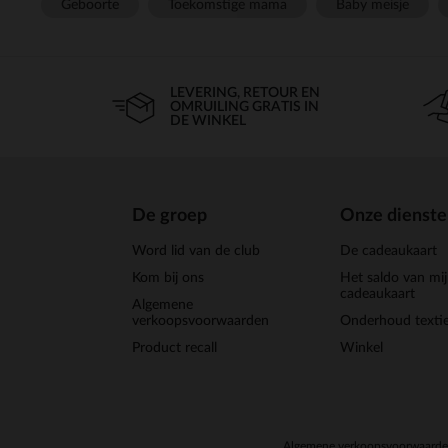
Geboorte
Toekomstige mama
Baby meisje
LEVERING, RETOUR EN
OMRUILING GRATIS IN
DE WINKEL
De groep
Onze dienst
Word lid van de club
De cadeaukaart
Kom bij ons
Het saldo van mi
cadeaukaart
Algemene
verkoopsvoorwaarden
Onderhoud textie
Product recall
Winkel
Algemene verkoopsvoorwaard