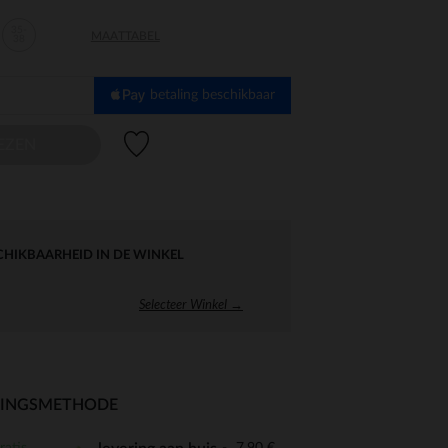
35-
MAATTABEL
38
betaling beschikbaar
Verlanglijstje.
EZEN
CHIKBAARHEID IN DE WINKEL
Selecteer Winkel →
RINGSMETHODE
ratis
7,90 €