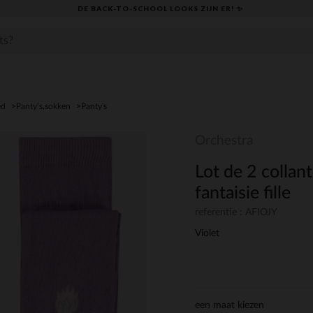
DE BACK-TO-SCHOOL LOOKS ZIJN ER! ✨
ed
Panty’s,sokken
Panty's
Orchestra
Lot de 2 collan
fantaisie fille
referentie : AFIOJY
Violet
een maat kiezen