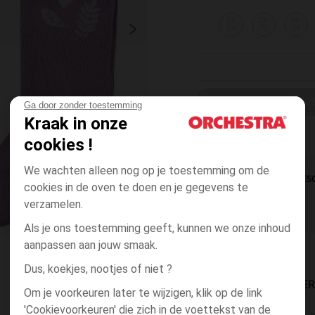
23-
27-
31-
26
30
34
EEN MAAT KI
Ga door zonder toestemming
Kraak in onze
cookies !
We wachten alleen nog op je toestemming om de
DIRECTE BES
cookies in de oven te doen en je gegevens te
verzamelen.
Als je ons toestemming geeft, kunnen we onze inhoud
aanpassen aan jouw smaak.
Dus, koekjes, nootjes of niet ?
BESCHIKBAARE LEVE
Om je voorkeuren later te wijzigen, klik op de link
'Cookievoorkeuren' die zich in de voettekst van de
g