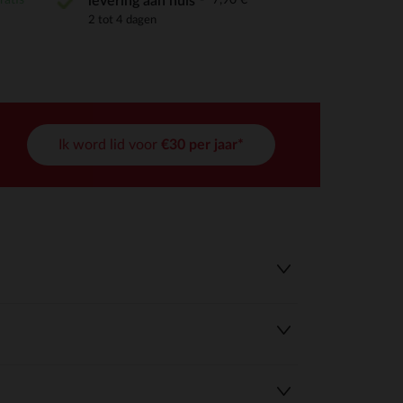
levering aan huis
2 tot 4 dagen
Ik word lid voor
€30 per jaar*
r wens aan te passen en te beheren, en zorgt ervoor dat aan de