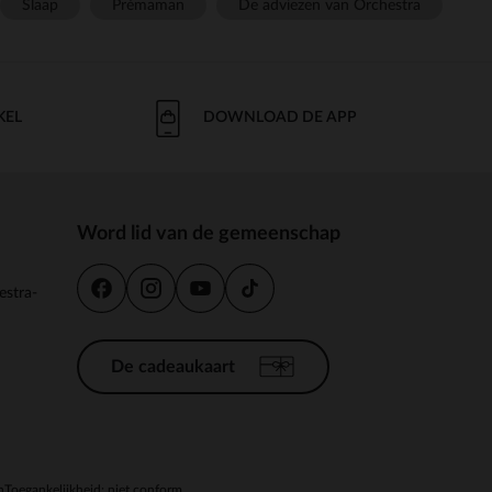
Slaap
Prémaman
De adviezen van Orchestra
KEL
DOWNLOAD DE APP
Word lid van de gemeenschap
estra-
De cadeaukaart
n
Toegankelijkheid: niet conform