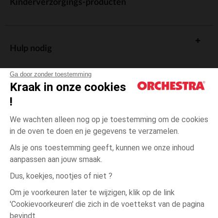
Kinderverzorgings-producten
Hulp nodig
Ga door zonder toestemming
Kraak in onze cookies
!
De cadeaukaart
We wachten alleen nog op je toestemming om de cookies
in de oven te doen en je gegevens te verzamelen.
Als je ons toestemming geeft, kunnen we onze inhoud
aanpassen aan jouw smaak.
Algemene verkoopsvoorwaarden
Dus, koekjes, nootjes of niet ?
Wettelijke bepalingen
*Commerciële aanbiedingen
Om je voorkeuren later te wijzigen, klik op de link
Persoonsgegevens
'Cookievoorkeuren' die zich in de voettekst van de pagina
Grijs
MAAT
Grijs
?
Cookies beheren
bevindt.