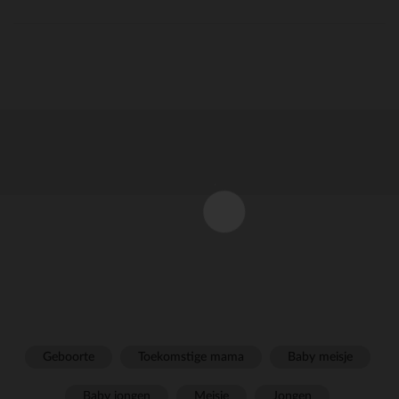
Geboorte
Toekomstige mama
Baby meisje
Baby jongen
Meisje
Jongen