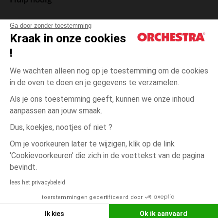
Hulp nodig
Ga door zonder toestemming
Kraak in onze cookies
!
De cadeaukaart
We wachten alleen nog op je toestemming om de cookies
in de oven te doen en je gegevens te verzamelen.
Als je ons toestemming geeft, kunnen we onze inhoud
aanpassen aan jouw smaak.
Algemene verkoopsvoorwaarden
Dus, koekjes, nootjes of niet ?
Wettelijke bepalingen
*Commerciële aanbiedingen
Om je voorkeuren later te wijzigen, klik op de link
Persoonsgegevens
'Cookievoorkeuren' die zich in de voettekst van de pagina
KLEUR
MAAT
?
?
Cookies beheren
bevindt.
Toegankelijkheid: niet conform
lees het privacybeleid
betaling beschikbaar
Orchestra houdt zich aan de deontologische code van de Franse Federatie
toerstemmingen gecertificeerd door
van de elektronische handel en de verkoop op afstand (FEVAD) en aan het
Verlangl
KIES EEN KLEUR
systeem voor bemiddeling op het gebied van de elektronische handel.
Ik kies
Ok ik aanvaard