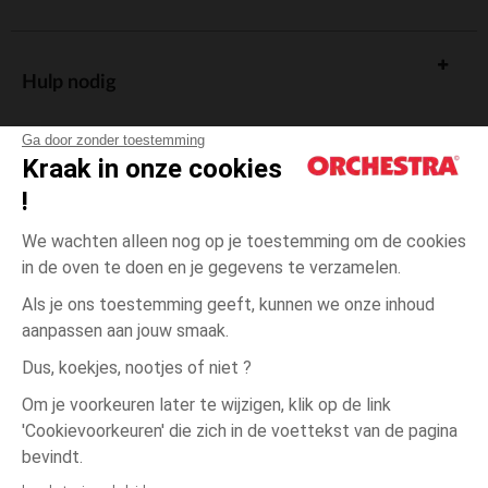
Hulp nodig
Ga door zonder toestemming
Kraak in onze cookies
!
De cadeaukaart
We wachten alleen nog op je toestemming om de cookies
in de oven te doen en je gegevens te verzamelen.
Als je ons toestemming geeft, kunnen we onze inhoud
aanpassen aan jouw smaak.
Algemene verkoopsvoorwaarden
Dus, koekjes, nootjes of niet ?
Wettelijke bepalingen
*Commerciële aanbiedingen
Om je voorkeuren later te wijzigen, klik op de link
Persoonsgegevens
'Cookievoorkeuren' die zich in de voettekst van de pagina
Grijs
MAAT
Grijs
?
Cookies beheren
bevindt.
Toegankelijkheid: niet conform