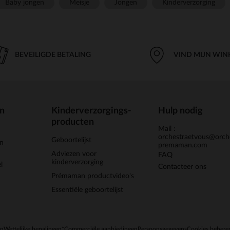
Baby jongen
Meisje
Jongen
Kinderverzorging
BEVEILIGDE BETALING
VIND MIJN WIN
en
Kinderverzorgings-
Hulp nodig
producten
Mail :
orchestraetvous@orch
Geboortelijst
jn
premaman.com
Adviezen voor
FAQ
kinderverzorging
l
Contacteer ons
Prémaman productvideo's
Essentiële geboortelijst
en
Wettelijke bepalingen
*Commerciële aanbiedingen
Persoonsgegevens
Cookies behere