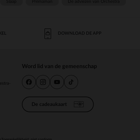
Slaap
Prémaman
De adviezen van Orchestra
KEL
DOWNLOAD DE APP
Word lid van de gemeenschap
estra-
De cadeaukaart
n
Toegankelijkheid: niet conform