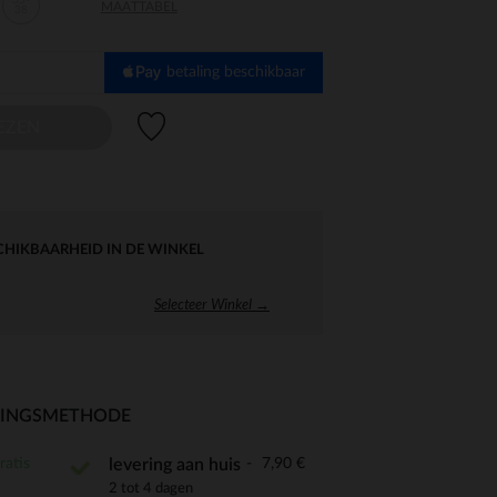
35-
MAATTABEL
38
betaling beschikbaar
Verlanglijstje.
EZEN
CHIKBAARHEID IN DE WINKEL
Selecteer Winkel →
RINGSMETHODE
ratis
7,90 €
levering aan huis
2 tot 4 dagen