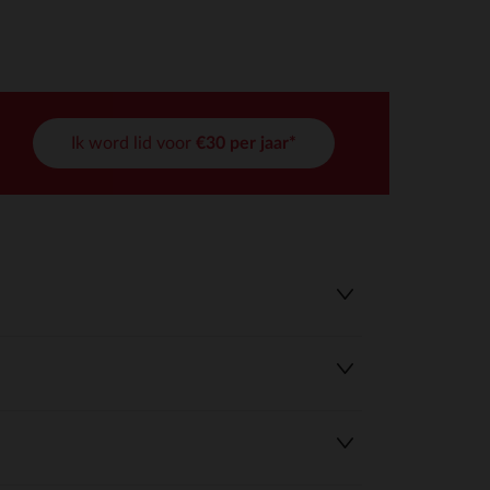
Ik word lid voor
€30 per jaar*
r wens aan te passen en te beheren, en zorgt ervoor dat aan de