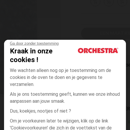
23-
27-
31-
26
30
34
EEN MAAT KI
Ga door zonder toestemming
Kraak in onze
cookies !
DIRECTE BES
We wachten alleen nog op je toestemming om de
cookies in de oven te doen en je gegevens te
verzamelen.
Als je ons toestemming geeft, kunnen we onze inhoud
aanpassen aan jouw smaak.
BESCHIKBAARE LEVE
Dus, koekjes, nootjes of niet ?
Om je voorkeuren later te wijzigen, klik op de link
g
winkel levering
'Cookievoorkeuren' die zich in de voettekst van de
3 tot 10 dagen