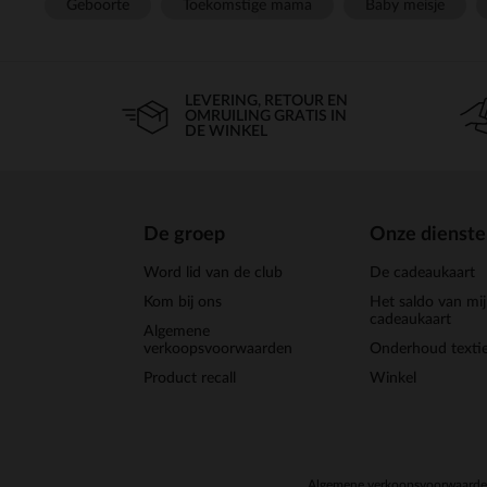
Geboorte
Toekomstige mama
Baby meisje
LEVERING, RETOUR EN
OMRUILING GRATIS IN
DE WINKEL
De groep
Onze dienst
Word lid van de club
De cadeaukaart
Kom bij ons
Het saldo van mi
cadeaukaart
Algemene
verkoopsvoorwaarden
Onderhoud textie
Product recall
Winkel
Algemene verkoopsvoorwaard