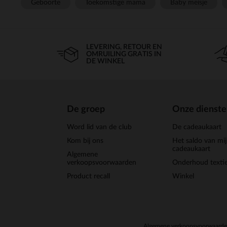
Geboorte
Toekomstige mama
Baby meisje
LEVERING, RETOUR EN
OMRUILING GRATIS IN
DE WINKEL
De groep
Onze dienst
Word lid van de club
De cadeaukaart
Kom bij ons
Het saldo van mi
cadeaukaart
Algemene
verkoopsvoorwaarden
Onderhoud textie
Product recall
Winkel
Algemene verkoopsvoorwaard