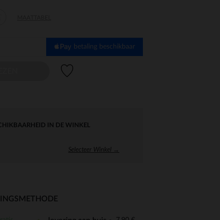
-
MAATTABEL
4
betaling beschikbaar
Verlanglijstje.
EZEN
CHIKBAARHEID IN DE WINKEL
Selecteer Winkel →
RINGSMETHODE
ratis
7,90 €