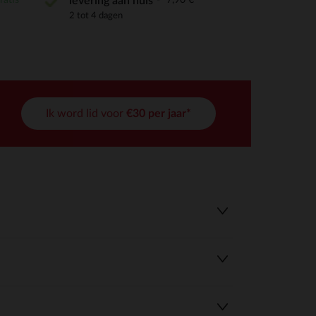
levering aan huis
2 tot 4 dagen
Ik word lid voor
€30 per jaar*
r wens aan te passen en te beheren, en zorgt ervoor dat aan de