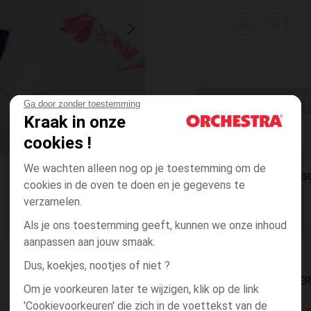
23-
27-
31
26
30
3
EEN MAAT KI
Ga door zonder toestemming
Kraak in onze
cookies !
We wachten alleen nog op je toestemming om de
DIRECTE BES
cookies in de oven te doen en je gegevens te
verzamelen.
Als je ons toestemming geeft, kunnen we onze inhoud
aanpassen aan jouw smaak.
Dus, koekjes, nootjes of niet ?
BESCHIKBAARE LEVE
Om je voorkeuren later te wijzigen, klik op de link
'Cookievoorkeuren' die zich in de voettekst van de
g