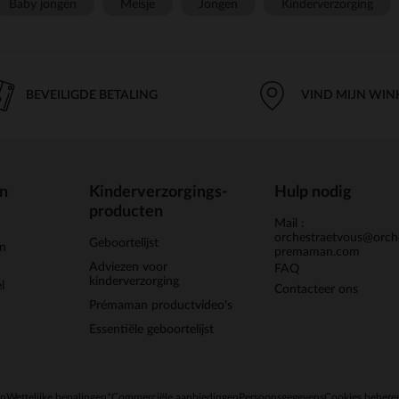
Baby jongen
Meisje
Jongen
Kinderverzorging
BEVEILIGDE BETALING
VIND MIJN WIN
en
Kinderverzorgings-
Hulp nodig
producten
Mail :
orchestraetvous@orch
Geboortelijst
jn
premaman.com
Adviezen voor
FAQ
kinderverzorging
l
Contacteer ons
Prémaman productvideo's
Essentiële geboortelijst
en
Wettelijke bepalingen
*Commerciële aanbiedingen
Persoonsgegevens
Cookies behere