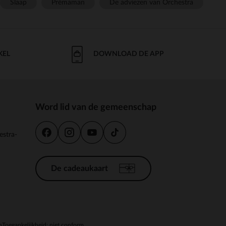
Slaap
Prémaman
De adviezen van Orchestra
KEL
DOWNLOAD DE APP
Word lid van de gemeenschap
estra-
De cadeaukaart
n
Toegankelijkheid: niet conform