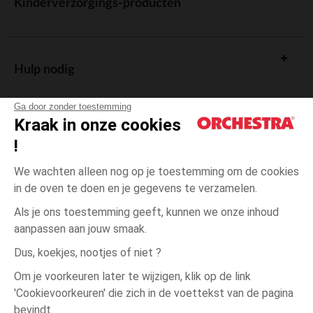
Kinderverzorgings-producten
Hulp nodig
Ga door zonder toestemming
Kraak in onze cookies
!
De cadeaukaart
We wachten alleen nog op je toestemming om de cookies
in de oven te doen en je gegevens te verzamelen.
Als je ons toestemming geeft, kunnen we onze inhoud
aanpassen aan jouw smaak.
Algemene verkoopsvoorwaarden
Dus, koekjes, nootjes of niet ?
Wettelijke bepalingen
*Commerciële aanbiedingen
Om je voorkeuren later te wijzigen, klik op de link
Persoonsgegevens
'Cookievoorkeuren' die zich in de voettekst van de pagina
Beige
MAAT
Beige
?
Cookies beheren
bevindt.