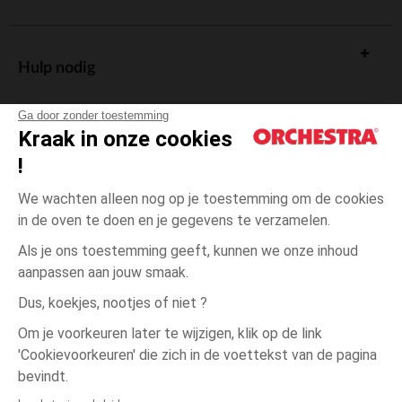
Hulp nodig
Ga door zonder toestemming
Kraak in onze cookies
!
De cadeaukaart
We wachten alleen nog op je toestemming om de cookies
in de oven te doen en je gegevens te verzamelen.
Als je ons toestemming geeft, kunnen we onze inhoud
aanpassen aan jouw smaak.
Algemene verkoopsvoorwaarden
Dus, koekjes, nootjes of niet ?
Wettelijke bepalingen
*Commerciële aanbiedingen
Om je voorkeuren later te wijzigen, klik op de link
Persoonsgegevens
'Cookievoorkeuren' die zich in de voettekst van de pagina
23-
Meerkleurig
Meerkleurig
26
Cookies beheren
bevindt.
Toegankelijkheid: niet conform