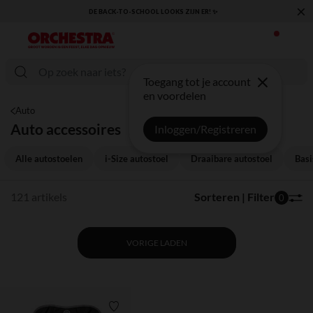
×
DE BACK-TO-SCHOOL LOOKS ZIJN ER! ✨
Toegang tot je account
en voordelen
Auto
Auto accessoires
Inloggen/Registreren
Alle autostoelen
i-Size autostoel
Draaibare autostoel
Basi
121 artikels
Sorteren | Filter
0
VORIGE LADEN