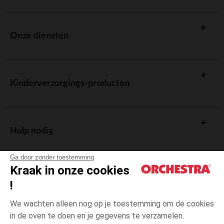
bevestiging van het harnas te hinderen.
Deze kleine details maken het verschil bij het garanderen van een
rustige en comfortabele reis.
Onze diensten
Goede gewoonten om over te nemen
Voor elk vertrek nemen we de tijd om te controleren of alles aanwezig
is.
moeten correct worden geïnstalleerd om hun
auto-accessoires
effectiviteit te garanderen. Doordachte opslag en geschikte uitrusting
Kinderverzorgings-producten
zorgen ervoor dat u in betere omstandigheden kunt reizen.
Met een ruime keuze aan producten kan elk gezin de uitrusting vinden
die aan zijn behoeften voldoet en met een gerust hart van reizen
genieten.
Hulp nodig
Ga door zonder toestemming
Kraak in onze cookies
!
De cadeaukaart
We wachten alleen nog op je toestemming om de cookies
in de oven te doen en je gegevens te verzamelen.