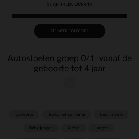
11 ARTIKLEN OVER 11
ZIE MEER COLECTIES
Autostoelen groep 0/1: vanaf de
geboorte tot 4 jaar
Deze autostoel kan gebruikt worden van 40 tot 105 cm, dus vanaf het
moment dat je baby geboren wordt tot hij 4 jaar oud is!
Het kan in de auto worden geïnstalleerd met behulp van de
veiligheidsgordel, een isofix-systeem of een basis. Afhankelijk van het
model en het gewicht van je kind kan het met het gezicht naar de weg
of van de weg af worden geplaatst.
Geboorte
Toekomstige mama
Baby meisje
Met je baby vastgebonden in het veiligheidstuigje ben je klaar om de
Baby jongen
Meisje
Jongen
weg op te gaan met het hele gezin!