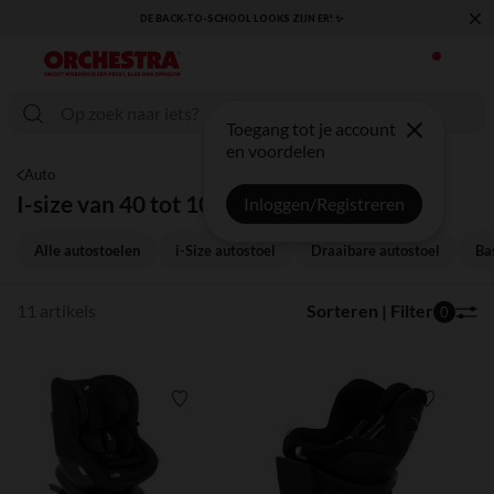
×
DE BACK-TO-SCHOOL LOOKS ZIJN ER! ✨
KL
Toegang tot je account
en voordelen
Auto
I-size van 40 tot 105 cm
Inloggen/Registreren
Alle autostoelen
i-Size autostoel
Draaibare autostoel
Ba
11 artikels
Sorteren | Filter
0
Verlanglijstje.
Verlanglij