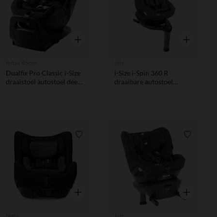
Snel overzicht
Snel overzic
Britax Römer
Joie
Dualfix Pro Classic i-Size
i-Size i-Spin 360 R
draaistoel autostoel deep
draaibare autostoel
black
thunder
Verlanglijstje.
Verlanglij
Snel overzicht
Snel overzic
Nuna
Joie