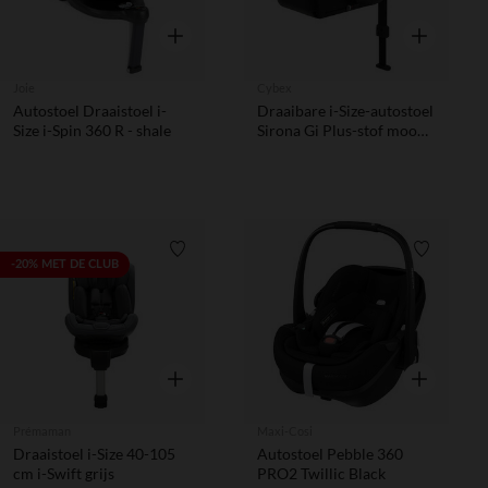
Snel overzicht
Snel overzic
Joie
Cybex
Autostoel Draaistoel i-
Draaibare i-Size-autostoel
Size i-Spin 360 R - shale
Sirona Gi Plus-stof moon
black
Verlanglijstje.
Verlanglij
-20% MET DE CLUB
Snel overzicht
Snel overzic
Prémaman
Maxi-Cosi
Draaistoel i-Size 40-105
Autostoel Pebble 360
cm i-Swift grijs
PRO2 Twillic Black