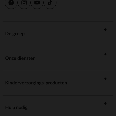
gewatteerde zijkanten en borstkussentjes is je baby perfect
beschermd bij een aanrijding. Bovendien zijn de meeste modellen
uitgerust met een kantelbeveiliging die voorkomt dat het autostoeltje
kantelt bij een aanrijding van opzij.
De autostoel Groep 0/1 is de ideale bondgenoot om de veiligheid en
het comfort van je kleintje te garanderen, waar je ook naartoe gaat!
De groep
Onze diensten
Kinderverzorgings-producten
Hulp nodig