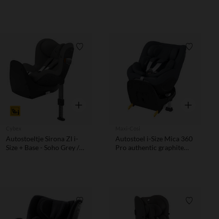
Verlanglijstje.
Verlanglij
Snel overzicht
Snel overzic
Cybex
Maxi-Cosi
Autostoeltje Sirona ZI i-
Autostoel i-Size Mica 360
Size + Base - Soho Grey /
Pro authentic graphite
Mid Grey
van Maxi-Cosi
Verlanglijstje.
Verlanglij