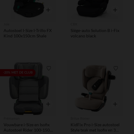
Snel overzicht
Snel overzic
Joie
CBX
Autostoel I-Size I-Trillo FX
Siège-auto Solution B i-Fix
Kind 100x150cm Shale
volcano black
Verlanglijstje.
Verlanglij
-20% MET DE CLUB
Snel overzicht
Snel overzic
Prémaman
Britax Römer
Vouwbare i-Size en Isofix
KidFix Pro i-Size autostoel
Autostoel Rider 100-150
Style teak met Isofix en 3-