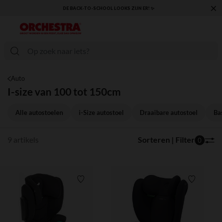
×
DE BACK-TO-SCHOOL LOOKS ZIJN ER! ✨
Auto
I-size van 100 tot 150cm
Alle autostoelen
i-Size autostoel
Draaibare autostoel
Ba
9 artikels
Sorteren | Filter
0
Verlanglijstje.
Verlanglij