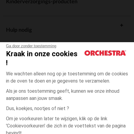
Kinderverzorgings-producten
Hulp nodig
Ga door zonder toestemming
Kraak in onze cookies
!
De cadeaukaart
We wachten alleen nog op je toestemming om de cookies
in de oven te doen en je gegevens te verzamelen.
Als je ons toestemming geeft, kunnen we onze inhoud
aanpassen aan jouw smaak.
Algemene verkoopsvoorwaarden
Dus, koekjes, nootjes of niet ?
Wettelijke bepalingen
*Commerciële aanbiedingen
Om je voorkeuren later te wijzigen, klik op de link
Persoonsgegevens
'Cookievoorkeuren' die zich in de voettekst van de pagina
Cookies beheren
bevindt.