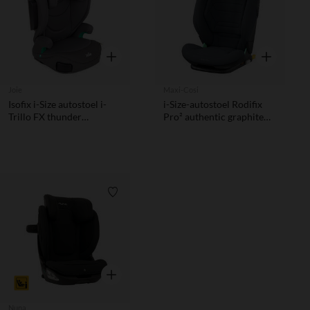
Snel overzicht
Snel overzic
Joie
Maxi-Cosi
Isofix i-Size autostoel i-
i-Size-autostoel Rodifix
Trillo FX thunder
Pro² authentic graphite
stoelverhoger met
van Maxi-Cosi met Isofix
zijdelingse bescherming
en gordelgeleiders voor
groep 2/3 kinderen
Verlanglijstje.
Snel overzicht
Nuna