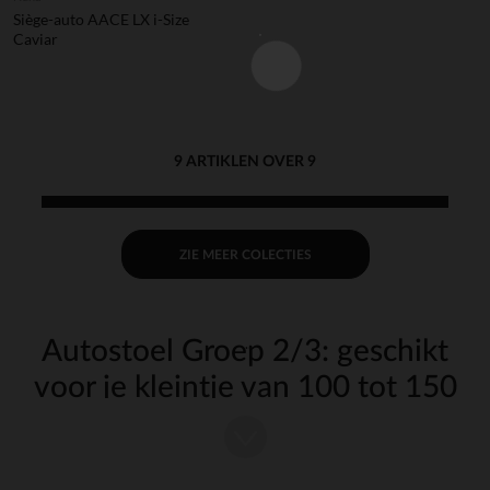
Siège-auto AACE LX i-Size
Caviar
9 ARTIKLEN OVER 9
ZIE MEER COLECTIES
Autostoel Groep 2/3: geschikt
voor je kleintje van 100 tot 150
cm
Deze evolutieve autostoel heeft dezelfde functies als de zitverhoger.
Je baby wordt iets verhoogd zodat de gordel over de schouder en nek