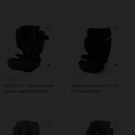
cm grijs
puntsgordel
Verlanglijstje.
Verlanglij
Snel overzicht
Snel overzic
Britax Römer
Cybex
KidFix Pro i-Size autostoel
Autostoel Solution T i-Fix
Classic space black met
Plus sepia black
Isofix en 3-puntsgordel
Verlanglijstje.
Verlanglij