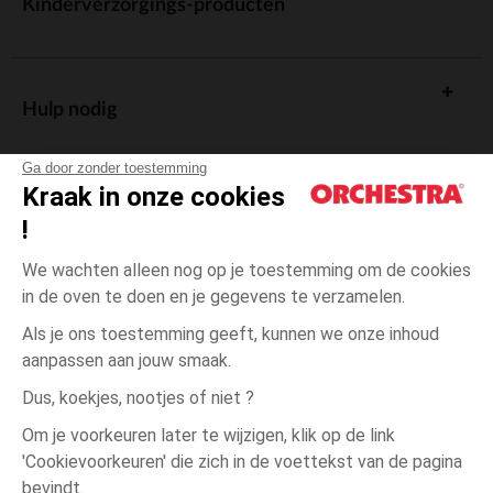
Kinderverzorgings-producten
Hulp nodig
Ga door zonder toestemming
Kraak in onze cookies
!
De cadeaukaart
We wachten alleen nog op je toestemming om de cookies
in de oven te doen en je gegevens te verzamelen.
Als je ons toestemming geeft, kunnen we onze inhoud
aanpassen aan jouw smaak.
Algemene verkoopsvoorwaarden
Dus, koekjes, nootjes of niet ?
Wettelijke bepalingen
*Commerciële aanbiedingen
Om je voorkeuren later te wijzigen, klik op de link
Persoonsgegevens
'Cookievoorkeuren' die zich in de voettekst van de pagina
één
Hout
Hout
maat
Cookies beheren
bevindt.