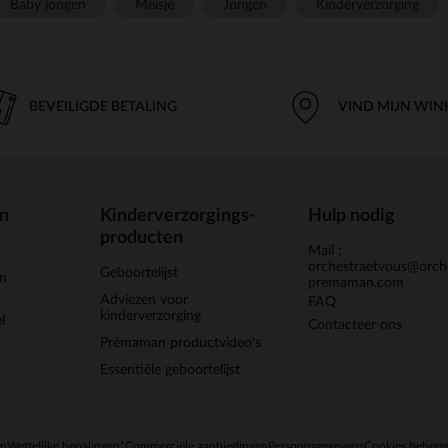
Baby jongen
Meisje
Jongen
Kinderverzorging
BEVEILIGDE BETALING
VIND MIJN WIN
en
Kinderverzorgings-
Hulp nodig
producten
Mail :
orchestraetvous@orch
Geboortelijst
jn
premaman.com
Adviezen voor
FAQ
kinderverzorging
l
Contacteer ons
Prémaman productvideo's
Essentiële geboortelijst
en
Wettelijke bepalingen
*Commerciële aanbiedingen
Persoonsgegevens
Cookies behere