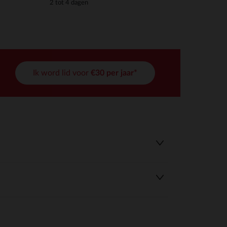
2 tot 4 dagen
Ik word lid voor
€30 per jaar*
r wens aan te passen en te beheren, en zorgt ervoor dat aan de