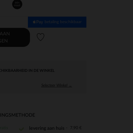
één
maat
betaling beschikbaar
 AAN
Verlanglijstje.
GEN
CHIKBAARHEID IN DE WINKEL
Selecteer Winkel →
RINGSMETHODE
ratis
7,90 €
levering aan huis