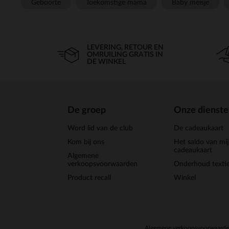
Geboorte
Toekomstige mama
Baby meisje
LEVERING, RETOUR EN
OMRUILING GRATIS IN
DE WINKEL
De groep
Onze dienst
Word lid van de club
De cadeaukaart
Kom bij ons
Het saldo van mi
cadeaukaart
Algemene
verkoopsvoorwaarden
Onderhoud textie
Product recall
Winkel
Algemene verkoopsvoorwaard