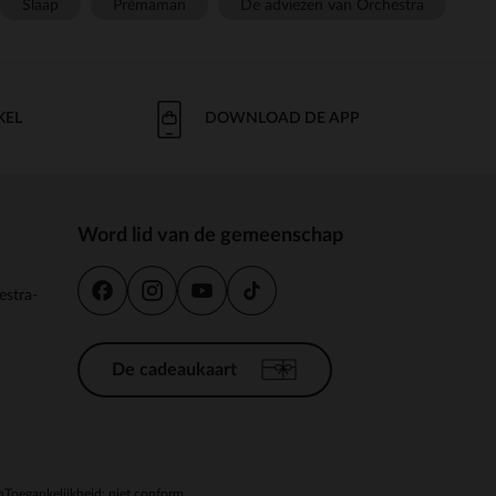
Slaap
Prémaman
De adviezen van Orchestra
KEL
DOWNLOAD DE APP
Word lid van de gemeenschap
estra-
De cadeaukaart
n
Toegankelijkheid: niet conform