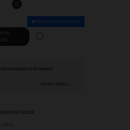
één
maat
betaling beschikbaar
 AAN
Verlanglijstje.
GEN
CHIKBAARHEID IN DE WINKEL
Selecteer Winkel →
RINGSMETHODE
7,90 €