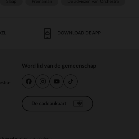
Slaap
Prémaman
De adviezen van Orchestra
KEL
DOWNLOAD DE APP
Word lid van de gemeenschap
estra-
De cadeaukaart
n
Toegankelijkheid: niet conform