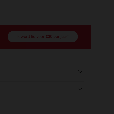
Ik word lid voor
€30 per jaar*
r wens aan te passen en te beheren, en zorgt ervoor dat aan de