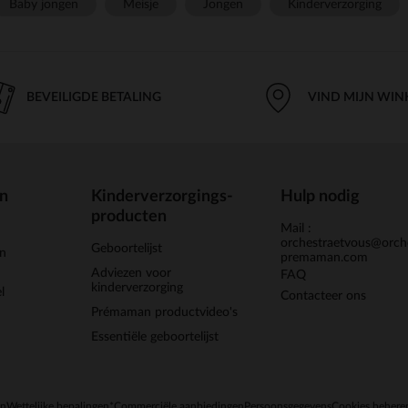
Baby jongen
Meisje
Jongen
Kinderverzorging
BEVEILIGDE BETALING
VIND MIJN WIN
en
Kinderverzorgings-
Hulp nodig
producten
Mail :
orchestraetvous@orch
Geboortelijst
jn
premaman.com
Adviezen voor
FAQ
kinderverzorging
l
Contacteer ons
Prémaman productvideo's
Essentiële geboortelijst
en
Wettelijke bepalingen
*Commerciële aanbiedingen
Persoonsgegevens
Cookies behere