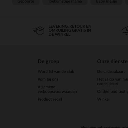
Geboorte
Toekomstige mama
Baby meisje
LEVERING, RETOUR EN
OMRUILING GRATIS IN
DE WINKEL
De groep
Onze dienst
Word lid van de club
De cadeaukaart
Kom bij ons
Het saldo van mi
cadeaukaart
Algemene
verkoopsvoorwaarden
Onderhoud textie
Product recall
Winkel
Algemene verkoopsvoorwaard