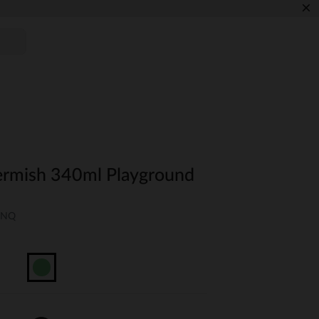
×
hermish 340ml Playground
-UNQ