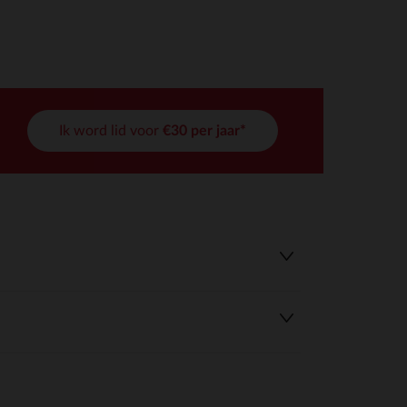
Ik word lid voor
€30 per jaar*
r wens aan te passen en te beheren, en zorgt ervoor dat aan de