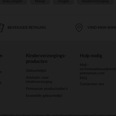
Baby jongen
Meisje
Jongen
Kinderverzorging
BEVEILIGDE BETALING
VIND MIJN WIN
en
Kinderverzorgings-
Hulp nodig
producten
Mail :
orchestraetvous@orch
Geboortelijst
jn
premaman.com
Adviezen voor
FAQ
kinderverzorging
l
Contacteer ons
Prémaman productvideo's
Essentiële geboortelijst
en
Wettelijke bepalingen
*Commerciële aanbiedingen
Persoonsgegevens
Cookies behere