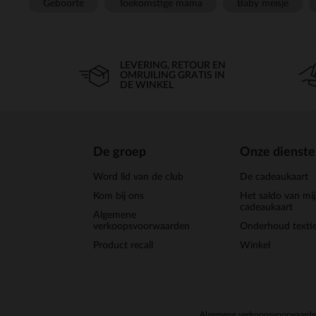
Geboorte
Toekomstige mama
Baby meisje
LEVERING, RETOUR EN
OMRUILING GRATIS IN
DE WINKEL
De groep
Onze dienst
Word lid van de club
De cadeaukaart
Kom bij ons
Het saldo van mi
cadeaukaart
Algemene
verkoopsvoorwaarden
Onderhoud textie
Product recall
Winkel
Algemene verkoopsvoorwaard