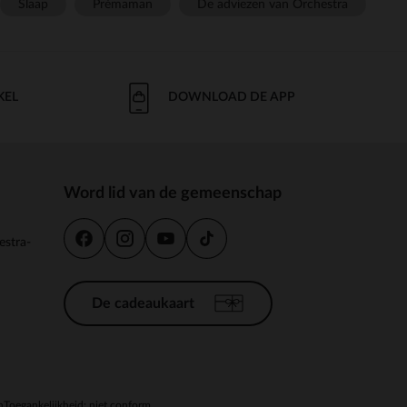
Slaap
Prémaman
De adviezen van Orchestra
KEL
DOWNLOAD DE APP
Word lid van de gemeenschap
estra-
De cadeaukaart
n
Toegankelijkheid: niet conform