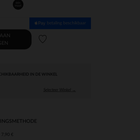
één
maat
betaling beschikbaar
 AAN
Verlanglijstje.
GEN
CHIKBAARHEID IN DE WINKEL
Selecteer Winkel →
RINGSMETHODE
7,90 €