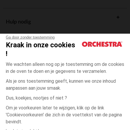
Hulp nodig
Ga door zonder toestemming
Kraak in onze cookies
!
De cadeaukaart
We wachten alleen nog op je toestemming om de cookies
in de oven te doen en je gegevens te verzamelen.
Als je ons toestemming geeft, kunnen we onze inhoud
aanpassen aan jouw smaak.
Algemene verkoopsvoorwaarden
Dus, koekjes, nootjes of niet ?
Wettelijke bepalingen
*Commerciële aanbiedingen
Om je voorkeuren later te wijzigen, klik op de link
Persoonsgegevens
'Cookievoorkeuren' die zich in de voettekst van de pagina
één
Groen
Groen
maat
Cookies beheren
bevindt.
Toegankelijkheid: niet conform