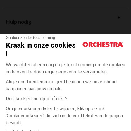
Hulp nodig
Ga door zonder toestemming
Kraak in onze cookies
!
De cadeaukaart
We wachten alleen nog op je toestemming om de cookies
in de oven te doen en je gegevens te verzamelen.
Als je ons toestemming geeft, kunnen we onze inhoud
aanpassen aan jouw smaak.
Algemene verkoopsvoorwaarden
Dus, koekjes, nootjes of niet ?
Wettelijke bepalingen
*Commerciële aanbiedingen
Om je voorkeuren later te wijzigen, klik op de link
Persoonsgegevens
'Cookievoorkeuren' die zich in de voettekst van de pagina
één
Oranje
Oranje
maat
Cookies beheren
bevindt.
Toegankelijkheid: niet conform