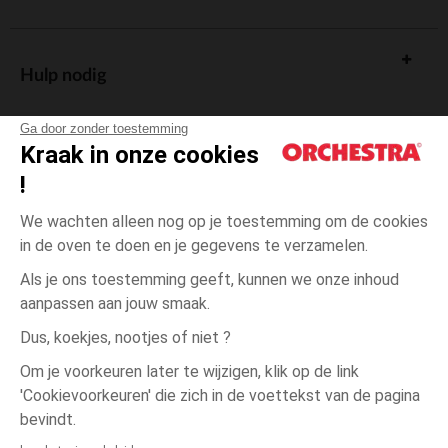
Hulp nodig
Ga door zonder toestemming
Kraak in onze cookies
!
De cadeaukaart
We wachten alleen nog op je toestemming om de cookies
in de oven te doen en je gegevens te verzamelen.
Als je ons toestemming geeft, kunnen we onze inhoud
aanpassen aan jouw smaak.
Algemene verkoopsvoorwaarden
Dus, koekjes, nootjes of niet ?
Wettelijke bepalingen
*Commerciële aanbiedingen
Om je voorkeuren later te wijzigen, klik op de link
Persoonsgegevens
'Cookievoorkeuren' die zich in de voettekst van de pagina
één
Roze
Roze
maat
Cookies beheren
bevindt.
Toegankelijkheid: niet conform