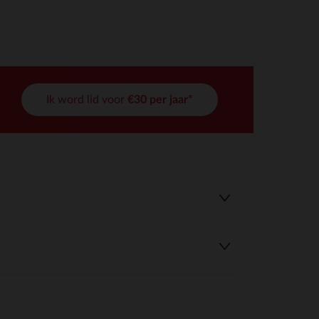
Ik word lid voor
€30 per jaar*
r wens aan te passen en te beheren, en zorgt ervoor dat aan de