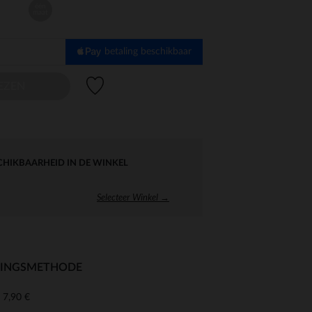
één
maat
betaling beschikbaar
Verlanglijstje.
EZEN
CHIKBAARHEID IN DE WINKEL
Selecteer Winkel →
RINGSMETHODE
7,90 €