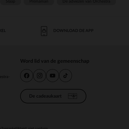
Slaap
Prémaman
De adviezen van Orchestra
KEL
DOWNLOAD DE APP
Word lid van de gemeenschap
estra-
De cadeaukaart
n
Toegankelijkheid: niet conform