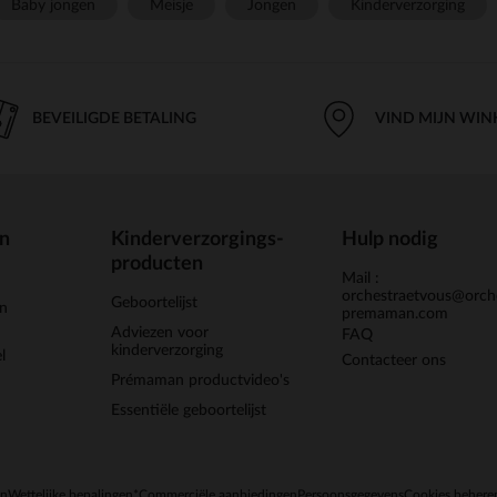
Baby jongen
Meisje
Jongen
Kinderverzorging
BEVEILIGDE BETALING
VIND MIJN WIN
en
Kinderverzorgings-
Hulp nodig
producten
Mail :
orchestraetvous@orch
Geboortelijst
jn
premaman.com
Adviezen voor
FAQ
kinderverzorging
l
Contacteer ons
Prémaman productvideo's
Essentiële geboortelijst
en
Wettelijke bepalingen
*Commerciële aanbiedingen
Persoonsgegevens
Cookies behere