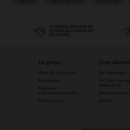
Geboorte
Toekomstige mama
Baby meisje
LEVERING, RETOUR EN
OMRUILING GRATIS IN
DE WINKEL
De groep
Onze dienst
Word lid van de club
De cadeaukaart
Kom bij ons
Het saldo van mi
cadeaukaart
Algemene
verkoopsvoorwaarden
Onderhoud textie
Product recall
Winkel
Algemene verkoopsvoorwaard