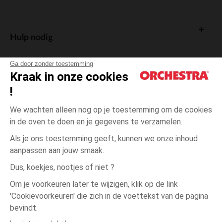
Hulp nodig
Ga door zonder toestemming
Kraak in onze cookies
!
De cadeaukaart
We wachten alleen nog op je toestemming om de cookies
in de oven te doen en je gegevens te verzamelen.
Als je ons toestemming geeft, kunnen we onze inhoud
aanpassen aan jouw smaak.
Algemene verkoopsvoorwaarden
Dus, koekjes, nootjes of niet ?
Wettelijke bepalingen
*Commerciële aanbiedingen
Om je voorkeuren later te wijzigen, klik op de link
Persoonsgegevens
'Cookievoorkeuren' die zich in de voettekst van de pagina
één
Beige
Beige
maat
Cookies beheren
bevindt.
Toegankelijkheid: niet conform