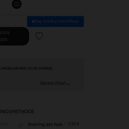
één
maat
betaling beschikbaar
 AAN
Verlanglijstje.
GEN
CHIKBAARHEID IN DE WINKEL
Selecteer Winkel →
RINGSMETHODE
ratis
7,90 €
levering aan huis