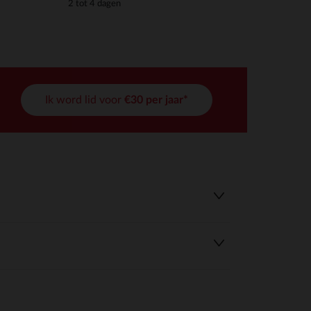
2 tot 4 dagen
Ik word lid voor
€30 per jaar*
r wens aan te passen en te beheren, en zorgt ervoor dat aan de