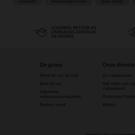
Geboorte
Toekomstige mama
Baby meisje
LEVERING, RETOUR EN
OMRUILING GRATIS IN
DE WINKEL
De groep
Onze dienst
Word lid van de club
De cadeaukaart
Kom bij ons
Het saldo van mi
cadeaukaart
Algemene
verkoopsvoorwaarden
Onderhoud textie
Product recall
Winkel
Algemene verkoopsvoorwaard