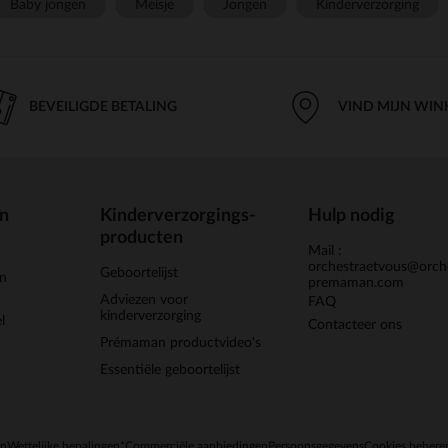
Baby jongen
Meisje
Jongen
Kinderverzorging
BEVEILIGDE BETALING
VIND MIJN WIN
en
Kinderverzorgings-
Hulp nodig
producten
Mail :
orchestraetvous@orch
Geboortelijst
jn
premaman.com
Adviezen voor
FAQ
kinderverzorging
l
Contacteer ons
Prémaman productvideo's
Essentiële geboortelijst
en
Wettelijke bepalingen
*Commerciële aanbiedingen
Persoonsgegevens
Cookies behere