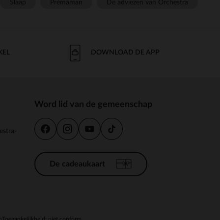
Slaap
Prémaman
De adviezen van Orchestra
KEL
DOWNLOAD DE APP
Word lid van de gemeenschap
estra-
De cadeaukaart
n
Toegankelijkheid: niet conform