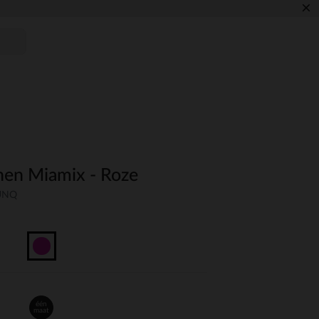
×
conen Miamix - Roze
-UNQ
één
maat