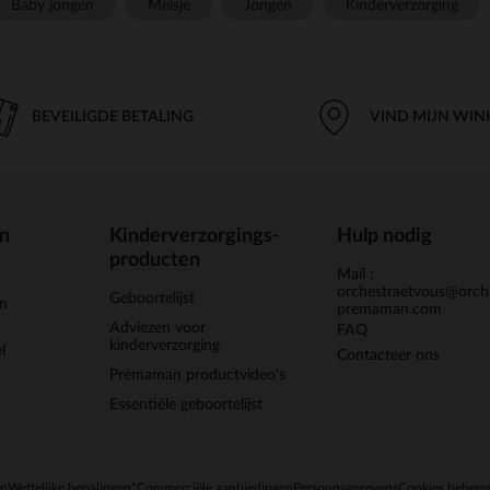
Baby jongen
Meisje
Jongen
Kinderverzorging
BEVEILIGDE BETALING
VIND MIJN WIN
en
Kinderverzorgings-
Hulp nodig
producten
Mail :
orchestraetvous@orch
Geboortelijst
jn
premaman.com
Adviezen voor
FAQ
kinderverzorging
l
Contacteer ons
Prémaman productvideo's
Essentiële geboortelijst
en
Wettelijke bepalingen
*Commerciële aanbiedingen
Persoonsgegevens
Cookies behere