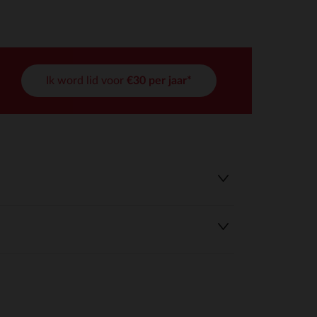
Ik word lid voor
€30 per jaar*
r wens aan te passen en te beheren, en zorgt ervoor dat aan de