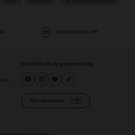
Slaap
Prémaman
De adviezen van Orchestra
KEL
DOWNLOAD DE APP
Word lid van de gemeenschap
estra-
De cadeaukaart
n
Toegankelijkheid: niet conform