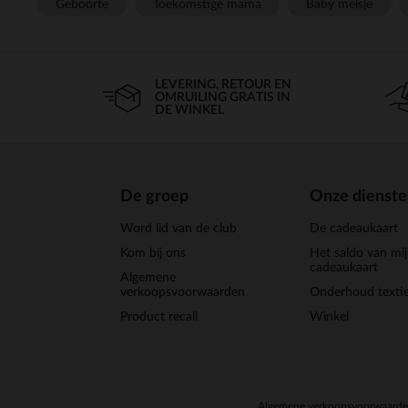
Geboorte
Toekomstige mama
Baby meisje
LEVERING, RETOUR EN
OMRUILING GRATIS IN
DE WINKEL
De groep
Onze dienst
Word lid van de club
De cadeaukaart
Kom bij ons
Het saldo van mi
cadeaukaart
Algemene
verkoopsvoorwaarden
Onderhoud textie
Product recall
Winkel
Algemene verkoopsvoorwaard