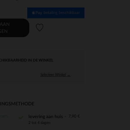
betaling beschikbaar
 AAN
Verlanglijstje.
GEN
CHIKBAARHEID IN DE WINKEL
Selecteer Winkel →
RINGSMETHODE
ratis
7,90 €
levering aan huis
2 tot 4 dagen