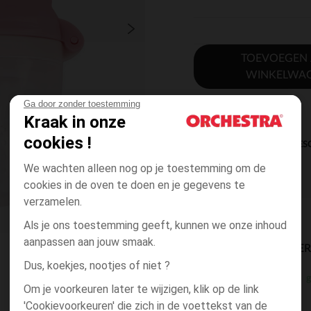
TOEVOEGEN
WINKELWA
Ga door zonder toestemming
Kraak in onze
cookies !
DIRECTE BES
We wachten alleen nog op je toestemming om de
cookies in de oven te doen en je gegevens te
verzamelen.
Als je ons toestemming geeft, kunnen we onze inhoud
aanpassen aan jouw smaak.
BESCHIKBAARE LEVE
Dus, koekjes, nootjes of niet ?
g
winkel levering
Om je voorkeuren later te wijzigen, klik op de link
3 tot 10 dagen
'Cookievoorkeuren' die zich in de voettekst van de