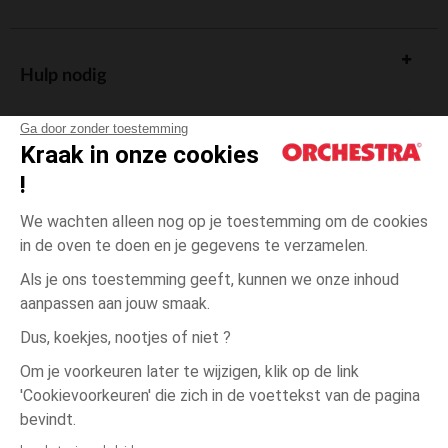
Hulp nodig
Ga door zonder toestemming
Kraak in onze cookies
!
De cadeaukaart
We wachten alleen nog op je toestemming om de cookies
in de oven te doen en je gegevens te verzamelen.
Als je ons toestemming geeft, kunnen we onze inhoud
aanpassen aan jouw smaak.
Algemene verkoopsvoorwaarden
Dus, koekjes, nootjes of niet ?
Wettelijke bepalingen
*Commerciële aanbiedingen
Om je voorkeuren later te wijzigen, klik op de link
Persoonsgegevens
'Cookievoorkeuren' die zich in de voettekst van de pagina
één
Oranje
Oranje
maat
Cookies beheren
bevindt.
Toegankelijkheid: niet conform