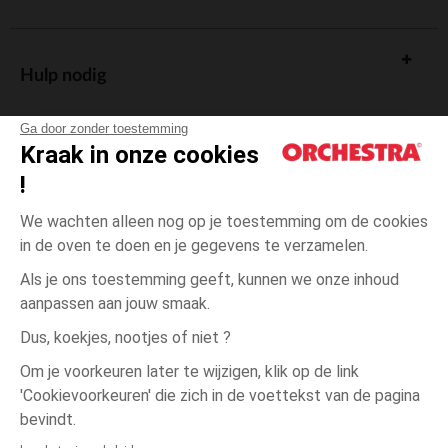
Hulp nodig
Ga door zonder toestemming
Kraak in onze cookies
!
De cadeaukaart
We wachten alleen nog op je toestemming om de cookies
in de oven te doen en je gegevens te verzamelen.
Als je ons toestemming geeft, kunnen we onze inhoud
aanpassen aan jouw smaak.
Algemene verkoopsvoorwaarden
Dus, koekjes, nootjes of niet ?
Wettelijke bepalingen
*Commerciële aanbiedingen
Om je voorkeuren later te wijzigen, klik op de link
Persoonsgegevens
'Cookievoorkeuren' die zich in de voettekst van de pagina
één
Blauw
Blauw
maat
Cookies beheren
bevindt.
Toegankelijkheid: niet conform