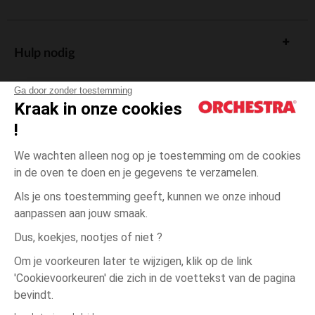
Hulp nodig
Ga door zonder toestemming
Kraak in onze cookies
!
De cadeaukaart
We wachten alleen nog op je toestemming om de cookies
in de oven te doen en je gegevens te verzamelen.
Als je ons toestemming geeft, kunnen we onze inhoud
aanpassen aan jouw smaak.
Algemene verkoopsvoorwaarden
Dus, koekjes, nootjes of niet ?
Wettelijke bepalingen
*Commerciële aanbiedingen
Om je voorkeuren later te wijzigen, klik op de link
Persoonsgegevens
'Cookievoorkeuren' die zich in de voettekst van de pagina
één
Groen
Groen
maat
Cookies beheren
bevindt.
Toegankelijkheid: niet conform