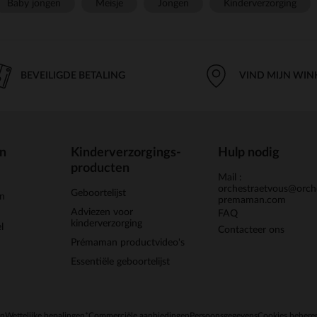
Baby jongen
Meisje
Jongen
Kinderverzorging
BEVEILIGDE BETALING
VIND MIJN WIN
en
Kinderverzorgings-
Hulp nodig
producten
Mail :
orchestraetvous@orch
Geboortelijst
jn
premaman.com
Adviezen voor
FAQ
kinderverzorging
l
Contacteer ons
Prémaman productvideo's
Essentiële geboortelijst
en
Wettelijke bepalingen
*Commerciële aanbiedingen
Persoonsgegevens
Cookies behere