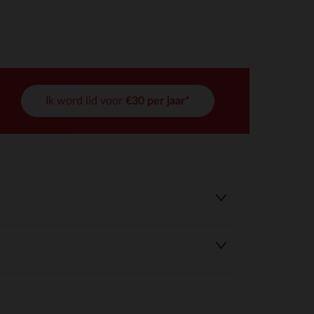
Ik word lid voor
€30 per jaar*
r wens aan te passen en te beheren, en zorgt ervoor dat aan de