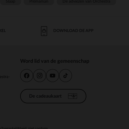
Slaap
Prémaman
De adviezen van Orchestra
KEL
DOWNLOAD DE APP
Word lid van de gemeenschap
estra-
De cadeaukaart
n
Toegankelijkheid: niet conform