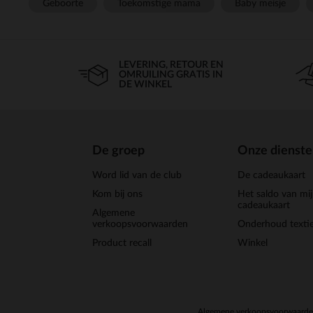
Geboorte
Toekomstige mama
Baby meisje
LEVERING, RETOUR EN
OMRUILING GRATIS IN
DE WINKEL
De groep
Onze dienst
Word lid van de club
De cadeaukaart
Kom bij ons
Het saldo van mi
cadeaukaart
Algemene
verkoopsvoorwaarden
Onderhoud textie
Product recall
Winkel
Algemene verkoopsvoorwaard