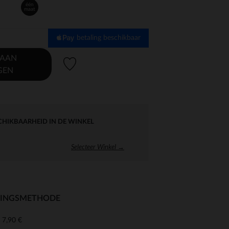
één
maat
betaling beschikbaar
 AAN
Verlanglijstje.
GEN
CHIKBAARHEID IN DE WINKEL
Selecteer Winkel →
RINGSMETHODE
7,90 €