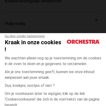
Kinderverzorgings-producten
Hulp nodig
Ga door zonder toestemming
Kraak in onze cookies
!
De cadeaukaart
We wachten alleen nog op je toestemming om de cookies
in de oven te doen en je gegevens te verzamelen.
Als je ons toestemming geeft, kunnen we onze inhoud
aanpassen aan jouw smaak.
Algemene verkoopsvoorwaarden
Dus, koekjes, nootjes of niet ?
Wettelijke bepalingen
*Commerciële aanbiedingen
Om je voorkeuren later te wijzigen, klik op de link
Persoonsgegevens
'Cookievoorkeuren' die zich in de voettekst van de pagina
één
Roze
Roze
maat
Cookies beheren
bevindt.