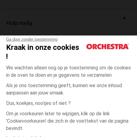
Hulp nodig
Ga door zonder toestemming
Kraak in onze cookies
!
De cadeaukaart
We wachten alleen nog op je toestemming om de cookies
in de oven te doen en je gegevens te verzamelen.
Als je ons toestemming geeft, kunnen we onze inhoud
aanpassen aan jouw smaak.
Algemene verkoopsvoorwaarden
Dus, koekjes, nootjes of niet ?
Wettelijke bepalingen
*Commerciële aanbiedingen
Om je voorkeuren later te wijzigen, klik op de link
Persoonsgegevens
'Cookievoorkeuren' die zich in de voettekst van de pagina
één
Beige
Beige
maat
Cookies beheren
bevindt.
Toegankelijkheid: niet conform