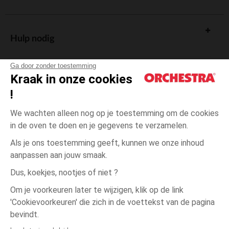
Hulp nodig
Ga door zonder toestemming
Kraak in onze cookies
!
De cadeaukaart
We wachten alleen nog op je toestemming om de cookies
in de oven te doen en je gegevens te verzamelen.
Als je ons toestemming geeft, kunnen we onze inhoud
aanpassen aan jouw smaak.
Algemene verkoopsvoorwaarden
Dus, koekjes, nootjes of niet ?
Wettelijke bepalingen
*Commerciële aanbiedingen
Om je voorkeuren later te wijzigen, klik op de link
Persoonsgegevens
'Cookievoorkeuren' die zich in de voettekst van de pagina
één
Beige
Beige
maat
Cookies beheren
bevindt.
Toegankelijkheid: niet conform