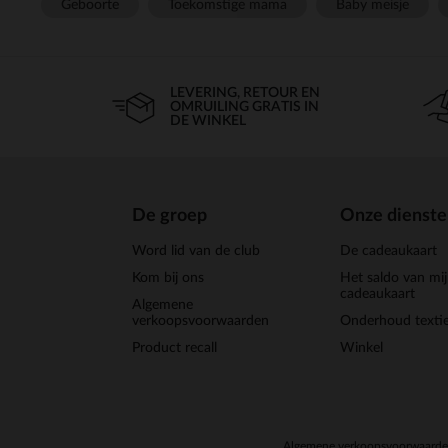
Geboorte
Toekomstige mama
Baby meisje
LEVERING, RETOUR EN
OMRUILING GRATIS IN
DE WINKEL
De groep
Onze dienst
Word lid van de club
De cadeaukaart
Kom bij ons
Het saldo van mi
cadeaukaart
Algemene
verkoopsvoorwaarden
Onderhoud textie
Product recall
Winkel
Algemene verkoopsvoorwaard