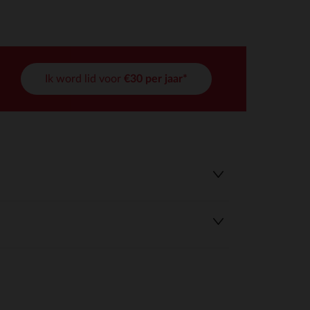
Ik word lid voor
€30 per jaar*
r wens aan te passen en te beheren, en zorgt ervoor dat aan de