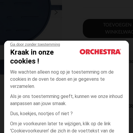
TOEVOEGEN
WINKELWA
Ga door zonder toestemming
Kraak in onze
cookies !
DIRECTE BES
We wachten alleen nog op je toestemming om de
cookies in de oven te doen en je gegevens te
verzamelen.
Als je ons toestemming geeft, kunnen we onze inhoud
aanpassen aan jouw smaak.
BESCHIKBAARE LEVE
Dus, koekjes, nootjes of niet ?
levering aan huis
Om je voorkeuren later te wijzigen, klik op de link
2 tot 4 dagen
'Cookievoorkeuren' die zich in de voettekst van de