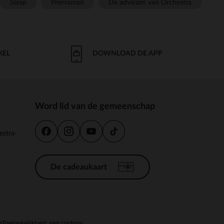
Slaap
Prémaman
De adviezen van Orchestra
KEL
DOWNLOAD DE APP
Word lid van de gemeenschap
estra-
De cadeaukaart
n
Toegankelijkheid: niet conform