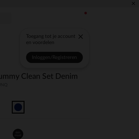
×
Toegang tot je account
en voordelen
Inloggen/Registreren
Yummy Clean Set Denim
-UNQ
één
maat