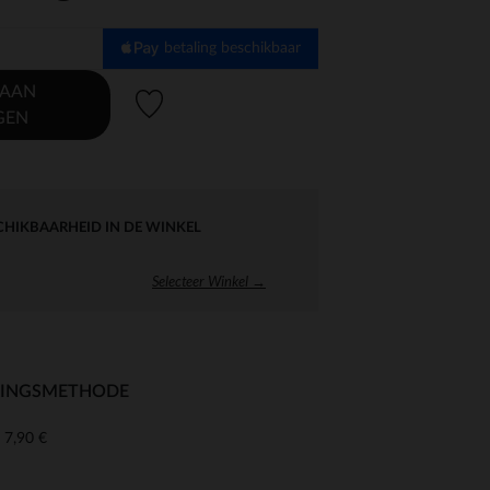
betaling beschikbaar
 AAN
Verlanglijstje.
GEN
CHIKBAARHEID IN DE WINKEL
Selecteer Winkel →
RINGSMETHODE
7,90 €