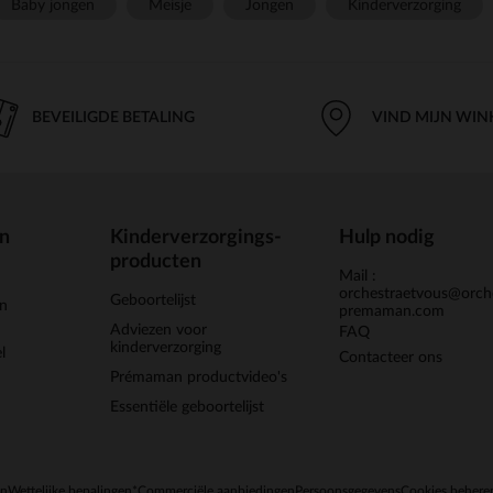
Baby jongen
Meisje
Jongen
Kinderverzorging
BEVEILIGDE BETALING
VIND MIJN WIN
en
Kinderverzorgings-
Hulp nodig
producten
Mail :
orchestraetvous@orch
Geboortelijst
jn
premaman.com
Adviezen voor
FAQ
kinderverzorging
l
Contacteer ons
Prémaman productvideo's
Essentiële geboortelijst
en
Wettelijke bepalingen
*Commerciële aanbiedingen
Persoonsgegevens
Cookies behere