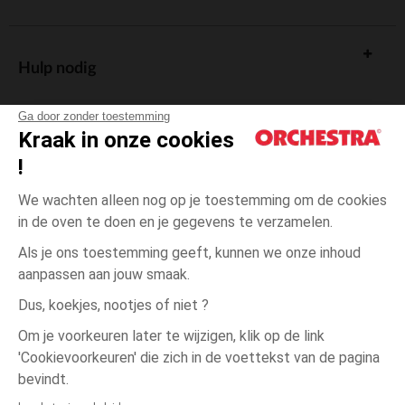
Hulp nodig
Ga door zonder toestemming
Kraak in onze cookies
!
De cadeaukaart
We wachten alleen nog op je toestemming om de cookies
in de oven te doen en je gegevens te verzamelen.
Als je ons toestemming geeft, kunnen we onze inhoud
aanpassen aan jouw smaak.
Algemene verkoopsvoorwaarden
Dus, koekjes, nootjes of niet ?
Wettelijke bepalingen
*Commerciële aanbiedingen
Om je voorkeuren later te wijzigen, klik op de link
Persoonsgegevens
'Cookievoorkeuren' die zich in de voettekst van de pagina
één
Print
Print
maat
Cookies beheren
bevindt.
Toegankelijkheid: niet conform