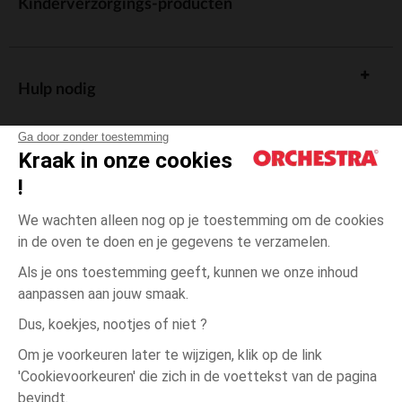
Kinderverzorgings-producten
Hulp nodig
Ga door zonder toestemming
Kraak in onze cookies
!
De cadeaukaart
We wachten alleen nog op je toestemming om de cookies
in de oven te doen en je gegevens te verzamelen.
Als je ons toestemming geeft, kunnen we onze inhoud
aanpassen aan jouw smaak.
Algemene verkoopsvoorwaarden
Dus, koekjes, nootjes of niet ?
Wettelijke bepalingen
*Commerciële aanbiedingen
Om je voorkeuren later te wijzigen, klik op de link
Persoonsgegevens
'Cookievoorkeuren' die zich in de voettekst van de pagina
één
Blauw
Blauw
maat
Cookies beheren
bevindt.