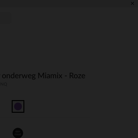
×
r onderweg Miamix - Roze
-UNQ
één
maat