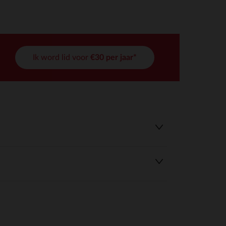
Ik word lid voor
€30 per jaar*
r wens aan te passen en te beheren, en zorgt ervoor dat aan de