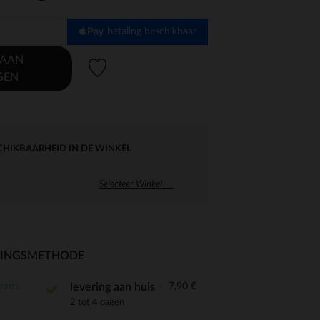
betaling beschikbaar
 AAN
Verlanglijstje.
GEN
CHIKBAARHEID IN DE WINKEL
Selecteer Winkel →
RINGSMETHODE
ratis
7,90 €
levering aan huis
2 tot 4 dagen