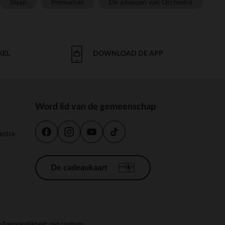
Slaap
Prémaman
De adviezen van Orchestra
KEL
DOWNLOAD DE APP
Word lid van de gemeenschap
estra-
De cadeaukaart
n
Toegankelijkheid: niet conform