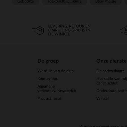
Geboorte
Toekomstige mama
Baby meisje
LEVERING, RETOUR EN
OMRUILING GRATIS IN
DE WINKEL
De groep
Onze dienst
Word lid van de club
De cadeaukaart
Kom bij ons
Het saldo van mi
cadeaukaart
Algemene
verkoopsvoorwaarden
Onderhoud textie
Product recall
Winkel
Algemene verkoopsvoorwaard