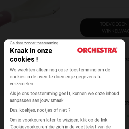
TOEVOEGEN
WINKELWA
Ga door zonder toestemming
Kraak in onze
cookies !
DIRECTE BES
We wachten alleen nog op je toestemming om de
cookies in de oven te doen en je gegevens te
verzamelen.
Als je ons toestemming geeft, kunnen we onze inhoud
aanpassen aan jouw smaak.
BESCHIKBAARE LEVE
Dus, koekjes, nootjes of niet ?
g
winkel levering
Om je voorkeuren later te wijzigen, klik op de link
3 tot 10 dagen
'Cookievoorkeuren' die zich in de voettekst van de