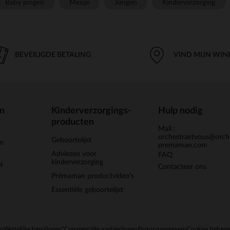
Baby jongen
Meisje
Jongen
Kinderverzorging
BEVEILIGDE BETALING
VIND MIJN WIN
en
Kinderverzorgings-
Hulp nodig
producten
Mail :
orchestraetvous@orch
Geboortelijst
jn
premaman.com
Adviezen voor
FAQ
kinderverzorging
l
Contacteer ons
Prémaman productvideo's
Essentiële geboortelijst
en
Wettelijke bepalingen
*Commerciële aanbiedingen
Persoonsgegevens
Cookies behere