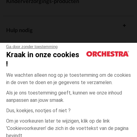
Kinderverzorgings-producten
Hulp nodig
Ga door zonder toestemming
Kraak in onze cookies
!
De cadeaukaart
We wachten alleen nog op je toestemming om de cookies
in de oven te doen en je gegevens te verzamelen.
Als je ons toestemming geeft, kunnen we onze inhoud
aanpassen aan jouw smaak.
Algemene verkoopsvoorwaarden
Dus, koekjes, nootjes of niet ?
Wettelijke bepalingen
*Commerciële aanbiedingen
Om je voorkeuren later te wijzigen, klik op de link
Persoonsgegevens
'Cookievoorkeuren' die zich in de voettekst van de pagina
één
Blauw
Blauw
maat
Cookies beheren
bevindt.