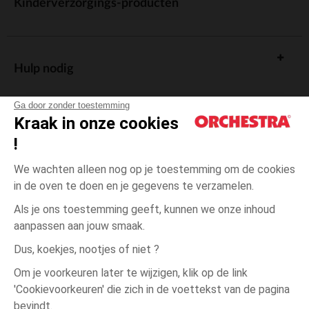
Kinderverzorgings-producten
Hulp nodig
Ga door zonder toestemming
Kraak in onze cookies
!
De cadeaukaart
We wachten alleen nog op je toestemming om de cookies
in de oven te doen en je gegevens te verzamelen.
Als je ons toestemming geeft, kunnen we onze inhoud
aanpassen aan jouw smaak.
Algemene verkoopsvoorwaarden
Dus, koekjes, nootjes of niet ?
Wettelijke bepalingen
*Commerciële aanbiedingen
Om je voorkeuren later te wijzigen, klik op de link
Persoonsgegevens
'Cookievoorkeuren' die zich in de voettekst van de pagina
één
Roze
Roze
maat
Cookies beheren
bevindt.