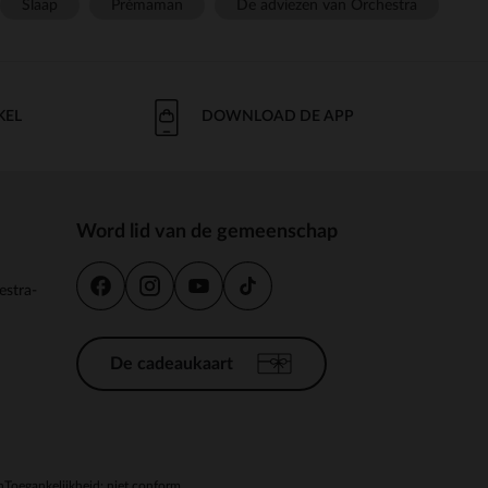
Slaap
Prémaman
De adviezen van Orchestra
KEL
DOWNLOAD DE APP
Word lid van de gemeenschap
estra-
De cadeaukaart
n
Toegankelijkheid: niet conform