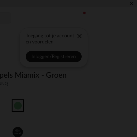
×
Toegang tot je account
en voordelen
Inloggen/Registreren
epels Miamix - Groen
-UNQ
één
maat