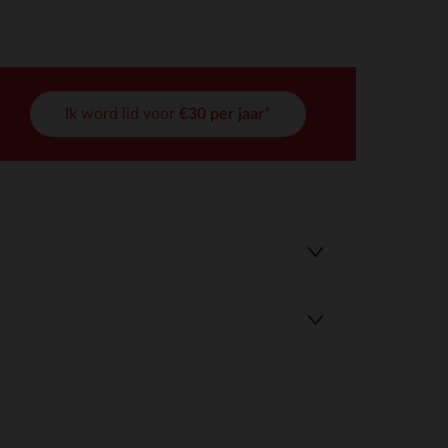
Ik word lid voor
€30 per jaar*
r wens aan te passen en te beheren, en zorgt ervoor dat aan de