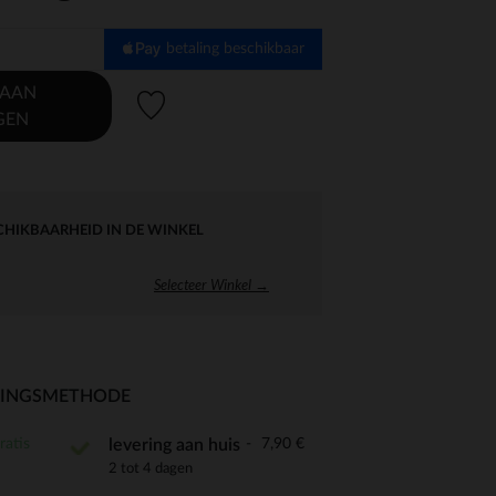
betaling beschikbaar
 AAN
Verlanglijstje.
GEN
CHIKBAARHEID IN DE WINKEL
Selecteer Winkel →
RINGSMETHODE
ratis
7,90 €
levering aan huis
2 tot 4 dagen