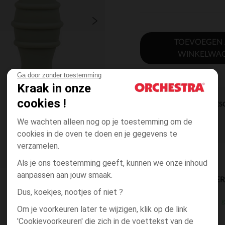
TOEVOEGEN
WINKELWA
Ga door zonder toestemming
Kraak in onze
cookies !
DIRECTE BES
We wachten alleen nog op je toestemming om de
cookies in de oven te doen en je gegevens te
verzamelen.
Als je ons toestemming geeft, kunnen we onze inhoud
aanpassen aan jouw smaak.
BESCHIKBAARE LEVE
Dus, koekjes, nootjes of niet ?
g
winkel levering
Om je voorkeuren later te wijzigen, klik op de link
3 tot 10 dagen
'Cookievoorkeuren' die zich in de voettekst van de