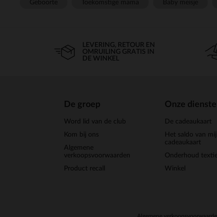
Geboorte
Toekomstige mama
Baby meisje
LEVERING, RETOUR EN
OMRUILING GRATIS IN
DE WINKEL
De groep
Onze dienst
Word lid van de club
De cadeaukaart
Kom bij ons
Het saldo van mi
cadeaukaart
Algemene
verkoopsvoorwaarden
Onderhoud textie
Product recall
Winkel
Algemene verkoopsvoorwaard