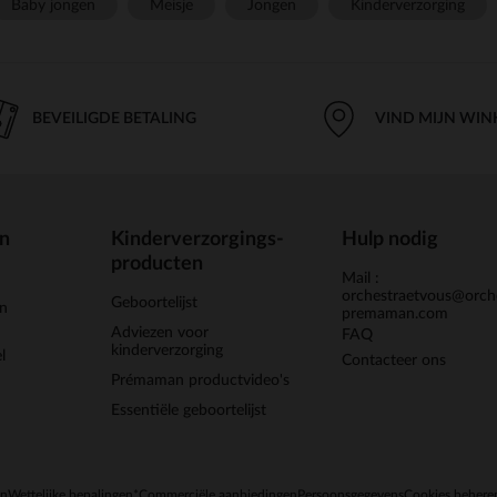
Baby jongen
Meisje
Jongen
Kinderverzorging
BEVEILIGDE BETALING
VIND MIJN WIN
en
Kinderverzorgings-
Hulp nodig
producten
Mail :
orchestraetvous@orch
Geboortelijst
jn
premaman.com
Adviezen voor
FAQ
kinderverzorging
l
Contacteer ons
Prémaman productvideo's
Essentiële geboortelijst
en
Wettelijke bepalingen
*Commerciële aanbiedingen
Persoonsgegevens
Cookies behere