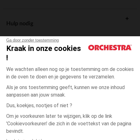
Hulp nodig
Ga door zonder toestemming
Kraak in onze cookies
!
De cadeaukaart
We wachten alleen nog op je toestemming om de cookies
in de oven te doen en je gegevens te verzamelen.
Als je ons toestemming geeft, kunnen we onze inhoud
aanpassen aan jouw smaak.
Algemene verkoopsvoorwaarden
Dus, koekjes, nootjes of niet ?
Wettelijke bepalingen
*Commerciële aanbiedingen
Om je voorkeuren later te wijzigen, klik op de link
Persoonsgegevens
'Cookievoorkeuren' die zich in de voettekst van de pagina
één
Roze
Roze
maat
Cookies beheren
bevindt.
Toegankelijkheid: niet conform