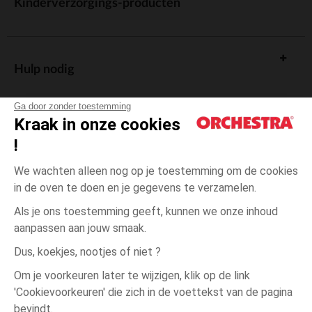
Kinderverzorgings-producten
Hulp nodig
Ga door zonder toestemming
Kraak in onze cookies
!
De cadeaukaart
We wachten alleen nog op je toestemming om de cookies
in de oven te doen en je gegevens te verzamelen.
Als je ons toestemming geeft, kunnen we onze inhoud
aanpassen aan jouw smaak.
Algemene verkoopsvoorwaarden
Dus, koekjes, nootjes of niet ?
Wettelijke bepalingen
*Commerciële aanbiedingen
Om je voorkeuren later te wijzigen, klik op de link
Persoonsgegevens
'Cookievoorkeuren' die zich in de voettekst van de pagina
één
Roze
Roze
maat
Cookies beheren
bevindt.