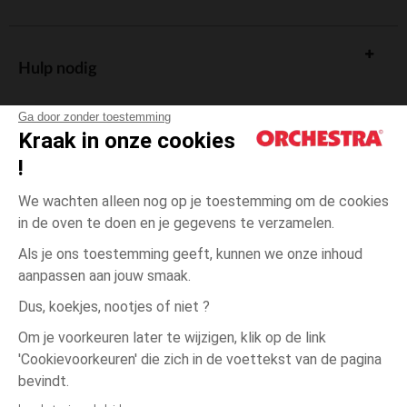
Hulp nodig
Ga door zonder toestemming
Kraak in onze cookies
!
De cadeaukaart
We wachten alleen nog op je toestemming om de cookies
in de oven te doen en je gegevens te verzamelen.
Als je ons toestemming geeft, kunnen we onze inhoud
aanpassen aan jouw smaak.
Algemene verkoopsvoorwaarden
Dus, koekjes, nootjes of niet ?
Wettelijke bepalingen
*Commerciële aanbiedingen
Om je voorkeuren later te wijzigen, klik op de link
Persoonsgegevens
'Cookievoorkeuren' die zich in de voettekst van de pagina
één
Roze
Roze
maat
Cookies beheren
bevindt.
Toegankelijkheid: niet conform