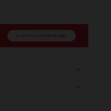
Ik word lid voor
€30 per jaar*
r wens aan te passen en te beheren, en zorgt ervoor dat aan de