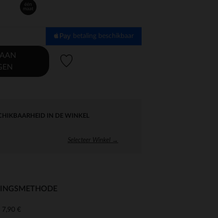
één
maat
betaling beschikbaar
 AAN
Verlanglijstje.
GEN
CHIKBAARHEID IN DE WINKEL
Selecteer Winkel →
RINGSMETHODE
7,90 €