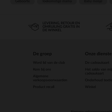
Geboorte
Toekomstige mama
Baby meisje
LEVERING, RETOUR EN
OMRUILING GRATIS IN
DE WINKEL
De groep
Onze dienst
Word lid van de club
De cadeaukaart
Kom bij ons
Het saldo van mi
cadeaukaart
Algemene
verkoopsvoorwaarden
Onderhoud textie
Product recall
Winkel
Algemene verkoopsvoorwaard