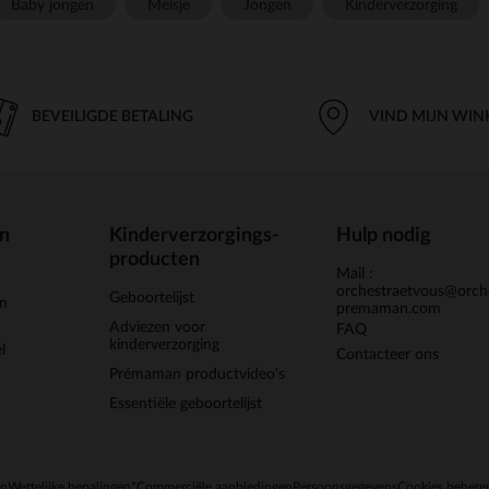
Baby jongen
Meisje
Jongen
Kinderverzorging
BEVEILIGDE BETALING
VIND MIJN WIN
en
Kinderverzorgings-
Hulp nodig
producten
Mail :
orchestraetvous@orch
Geboortelijst
jn
premaman.com
Adviezen voor
FAQ
kinderverzorging
l
Contacteer ons
Prémaman productvideo's
Essentiële geboortelijst
en
Wettelijke bepalingen
*Commerciële aanbiedingen
Persoonsgegevens
Cookies behere