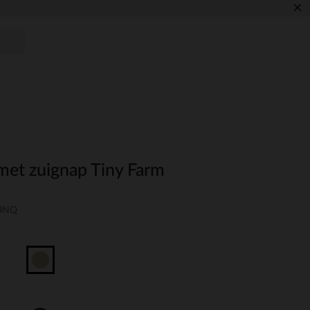
×
 met zuignap Tiny Farm
-UNQ