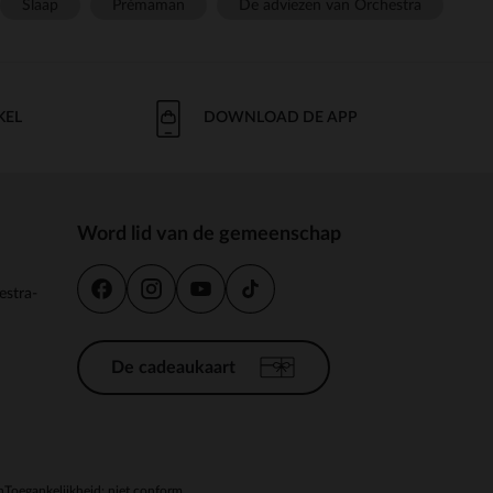
Slaap
Prémaman
De adviezen van Orchestra
KEL
DOWNLOAD DE APP
Word lid van de gemeenschap
estra-
De cadeaukaart
n
Toegankelijkheid: niet conform