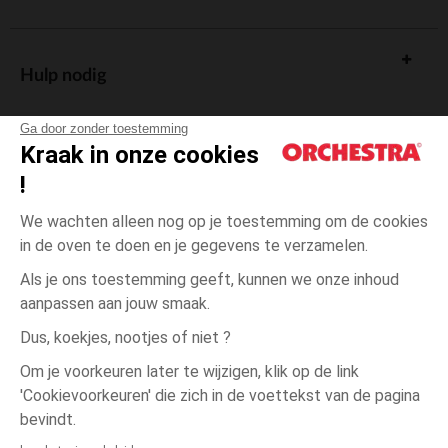
Hulp nodig
Ga door zonder toestemming
Kraak in onze cookies
!
De cadeaukaart
We wachten alleen nog op je toestemming om de cookies
in de oven te doen en je gegevens te verzamelen.
Als je ons toestemming geeft, kunnen we onze inhoud
aanpassen aan jouw smaak.
Algemene verkoopsvoorwaarden
Dus, koekjes, nootjes of niet ?
Wettelijke bepalingen
*Commerciële aanbiedingen
Om je voorkeuren later te wijzigen, klik op de link
Persoonsgegevens
'Cookievoorkeuren' die zich in de voettekst van de pagina
één
Roze
Roze
maat
Cookies beheren
bevindt.
Toegankelijkheid: niet conform